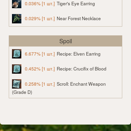
0.036% [1 шт.]
Tiger's Eye Earring
0.029% [1 шт.]
Near Forest Necklace
Spoil
6.677% [1 шт.]
Recipe: Elven Earring
0.452% [1 шт.]
Recipe: Crucifix of Blood
0.258% [1 шт.]
Scroll: Enchant Weapon
(Grade D)