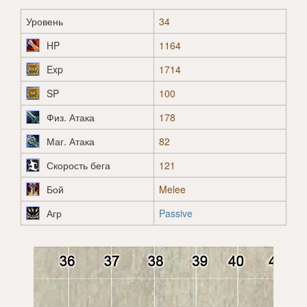
Уровень
34
HP
1164
Exp
1714
SP
100
Физ. Атака
178
Маг. Атака
82
Скорость бега
121
Бой
Melee
Агр
Passive