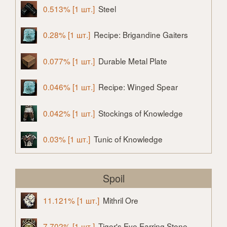
0.513% [1 шт.]
Steel
0.28% [1 шт.]
Recipe: Brigandine Gaiters
0.077% [1 шт.]
Durable Metal Plate
0.046% [1 шт.]
Recipe: Winged Spear
0.042% [1 шт.]
Stockings of Knowledge
0.03% [1 шт.]
Tunic of Knowledge
Spoil
11.121% [1 шт.]
Mithril Ore
7.702% [1 шт.]
Tiger's Eye Earring Stone