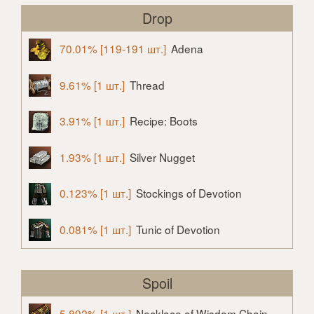
Drop
70.01% [119-191 шт.]
Adena
9.61% [1 шт.]
Thread
3.91% [1 шт.]
Recipe: Boots
1.93% [1 шт.]
Silver Nugget
0.123% [1 шт.]
Stockings of Devotion
0.081% [1 шт.]
Tunic of Devotion
Spoil
5.892% [1 шт.]
Necklace of Wisdom Chain