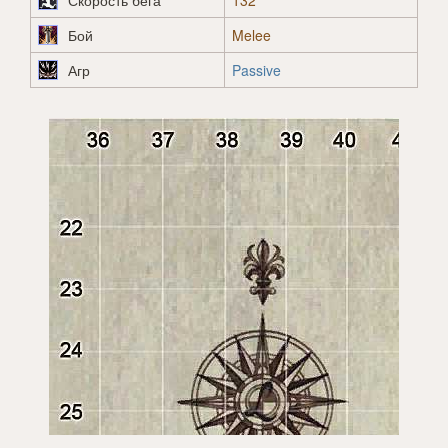
Скорость бега
132
Бой
Melee
Агр
Passive