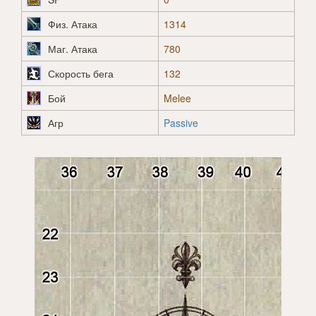
Физ. Атака
1314
Маг. Атака
780
Скорость бега
132
Бой
Melee
Агр
Passive