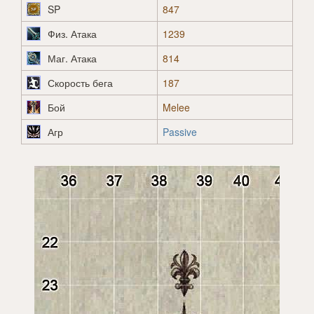
SP
847
Физ. Атака
1239
Маг. Атака
814
Скорость бега
187
Бой
Melee
Агр
Passive