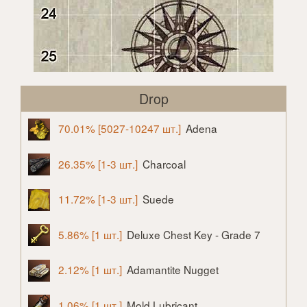
Drop
70.01% [5027-10247 шт.]
Adena
26.35% [1-3 шт.]
Charcoal
11.72% [1-3 шт.]
Suede
5.86% [1 шт.]
Deluxe Chest Key - Grade 7
2.12% [1 шт.]
Adamantite Nugget
1.06% [1 шт.]
Mold Lubricant