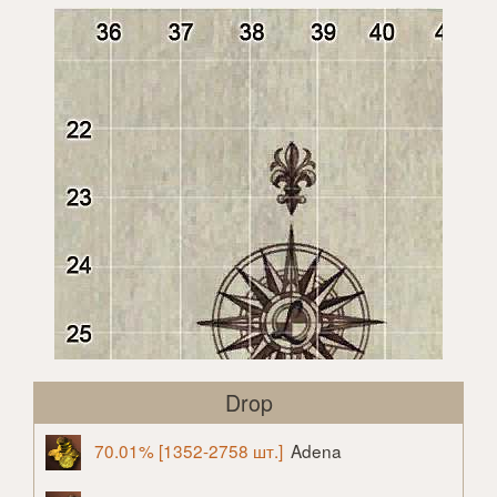
Drop
70.01% [1352-2758 шт.]
Adena