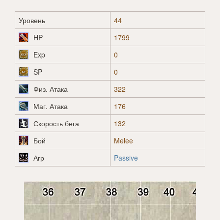
Уровень
44
HP
1799
Exp
0
SP
0
Физ. Атака
322
Маг. Атака
176
Скорость бега
132
Бой
Melee
Агр
Passive