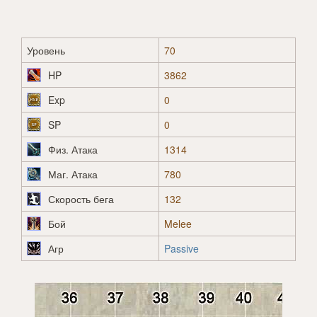
Уровень
70
HP
3862
Exp
0
SP
0
Физ. Атака
1314
Маг. Атака
780
Скорость бега
132
Бой
Melee
Агр
Passive