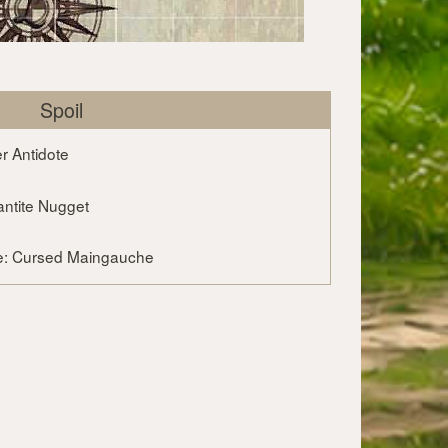
Spoil
r Antidote
ntite Nugget
e: Cursed Maingauche