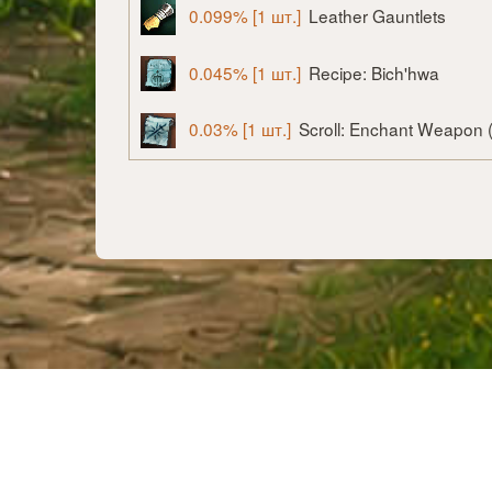
0.099% [1 шт.]
Leather Gauntlets
0.045% [1 шт.]
Recipe: Bich'hwa
0.03% [1 шт.]
Scroll: Enchant Weapon 