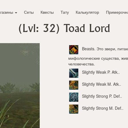
газины
Сеты
Квесты
Тату
Калькулятор
Примерочн
(Lvl: 32)
Toad Lord
Beasts
. Это звери, пит
мифологические существа, жив
человечества.
Slightly Weak P. Atk.
.
Slightly Weak M. Atk.
.
Slightly Strong P. Def.
.
Slightly Strong M. Def.
.