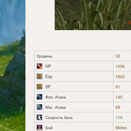
Уровень
32
HP
1056
Exp
1622
SP
91
Физ. Атака
140
Маг. Атака
69
Скорость бега
110
Бой
Melee