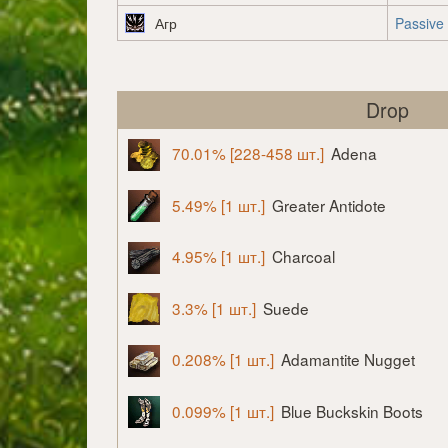
Агр
Passive
Drop
70.01% [228-458 шт.]
Adena
5.49% [1 шт.]
Greater Antidote
4.95% [1 шт.]
Charcoal
3.3% [1 шт.]
Suede
0.208% [1 шт.]
Adamantite Nugget
0.099% [1 шт.]
Blue Buckskin Boots