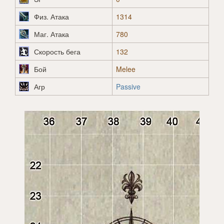
Физ. Атака
1314
Маг. Атака
780
Скорость бега
132
Бой
Melee
Агр
Passive