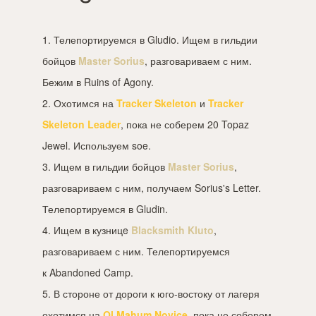
1. Телепортируемся в Gludio. Ищем в гильдии
бойцов
Master Sorius
, разговариваем с ним.
Бежим в Ruins of Agony.
2. Охотимся на
Tracker Skeleton
и
Tracker
Skeleton Leader
, пока не соберем 20 Topaz
Jewel. Используем soe.
3. Ищем в гильдии бойцов
Master Sorius
,
разговариваем с ним, получаем Sorius's Letter.
Телепортируемся в Gludin.
4. Ищем в кузницe
Blacksmith Kluto
,
разговариваем с ним. Телепортируемся
к Abandoned Camp.
5. В стороне от дороги к юго-востоку от лагеря
охотимся на
Ol Mahum Novice
, пока не соберем