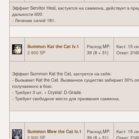
Эффект Servitor Heal, кастуется на саммона, действует в пр
дальности 600:
- Лечение силой 181.
Summon Kat the Cat lv.1
Расход MP:
Каст: 15 се
2 900 SP
39 (8 + 31)
Откат: 216
Эффект Summon Kat the Cat, кастуется на себя:
- Вызывает Kat the Cat. Вызванное существо забирает 30% о
получаемого в бою.
- Требует 3 шт. × Crystal: D-Grade.
- Требует свободное место для призвания саммона.
Summon Mew the Cat lv.1
Расход MP:
Каст: 15 се
2 900 SP
39 (8 + 31)
Откат: 216