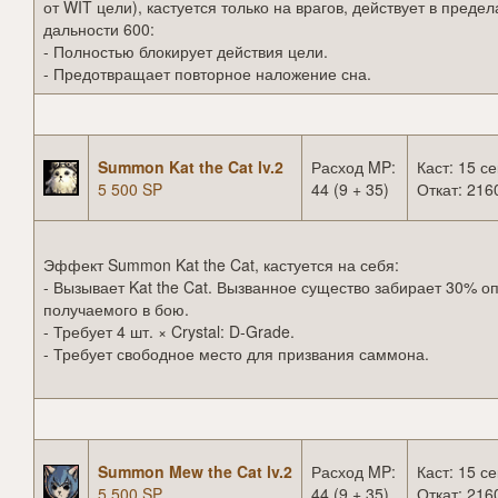
от WIT цели), кастуется только на врагов, действует в предел
дальности 600:
- Полностью блокирует действия цели.
- Предотвращает повторное наложение сна.
Summon Kat the Cat lv.2
Расход MP:
Каст: 15 се
5 500 SP
44 (9 + 35)
Откат: 216
Эффект Summon Kat the Cat, кастуется на себя:
- Вызывает Kat the Cat. Вызванное существо забирает 30% о
получаемого в бою.
- Требует 4 шт. × Crystal: D-Grade.
- Требует свободное место для призвания саммона.
Summon Mew the Cat lv.2
Расход MP:
Каст: 15 се
5 500 SP
44 (9 + 35)
Откат: 216