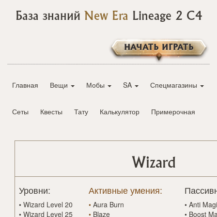
База знаний
New Era
Lineage 2 C4
НАЧАТЬ ИГРАТЬ
Главная
Вещи
Мобы
SA
Спецмагазины
Сеты
Квесты
Тату
Калькулятор
Примерочная
Wizard
Уровни:
Активные умения:
Пассив
•
Wizard Level 20
•
Aura Burn
•
Anti Mag
•
Wizard Level 25
•
Blaze
•
Boost M