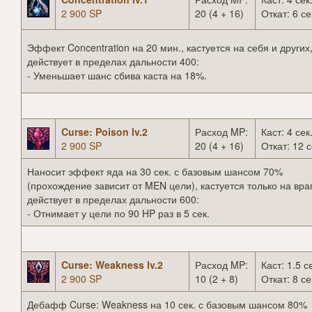
2 900 SP
20 (4 + 16)
Откат: 6 се
Эффект Concentration на 20 мин., кастуется на себя и других
действует в пределах дальности 400:
- Уменьшает шанс сбива каста на 18%.
Curse: Poison lv.2
Расход MP:
Каст: 4 сек
2 900 SP
20 (4 + 16)
Откат: 12 с
Наносит эффект яда на 30 сек. с базовым шансом 70%
(прохождение зависит от MEN цели), кастуется только на вра
действует в пределах дальности 600:
- Отнимает у цели по 90 HP раз в 5 сек.
Curse: Weakness lv.2
Расход MP:
Каст: 1.5 с
2 900 SP
10 (2 + 8)
Откат: 8 се
Дебафф Curse: Weakness на 10 сек. с базовым шансом 80%