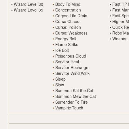
•
Wizard Level 30
•
Body To Mind
•
Fast HP 
•
Wizard Level 35
•
Concentration
•
Fast Ma
•
Corpse Life Drain
•
Fast Spel
•
Curse Chaos
•
Higher M
•
Curse: Poison
•
Quick Re
•
Curse: Weakness
•
Robe Ma
•
Energy Bolt
•
Weapon 
•
Flame Strike
•
Ice Bolt
•
Poisonous Cloud
•
Servitor Heal
•
Servitor Recharge
•
Servitor Wind Walk
•
Sleep
•
Slow
•
Summon Kat the Cat
•
Summon Mew the Cat
•
Surrender To Fire
•
Vampiric Touch