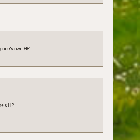
g one's own HP.
ne's HP.