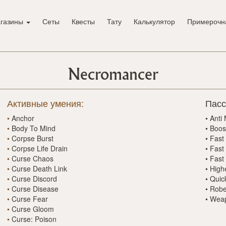
газины
Сеты
Квесты
Тату
Калькулятор
Примерочн
Necromancer
Активные умения:
Пасс
•
Anchor
•
Anti
•
Body To Mind
•
Boos
•
Corpse Burst
•
Fast
•
Corpse Life Drain
•
Fast
•
Curse Chaos
•
Fast 
•
Curse Death Link
•
High
•
Curse Discord
•
Quic
•
Curse Disease
•
Robe
•
Curse Fear
•
Weap
•
Curse Gloom
•
Curse: Poison