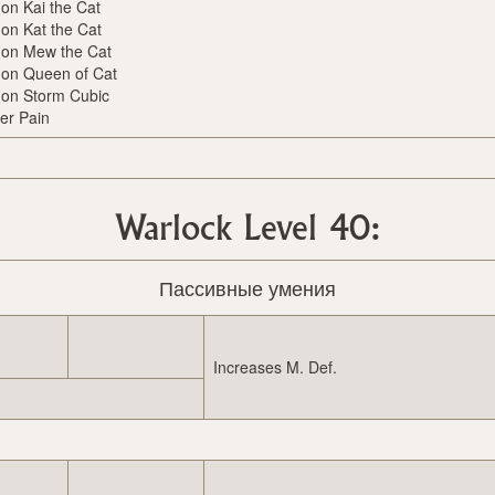
n Kai the Cat
n Kat the Cat
n Mew the Cat
n Queen of Cat
n Storm Cubic
er Pain
Warlock Level 40:
Пассивные умения
Increases M. Def.