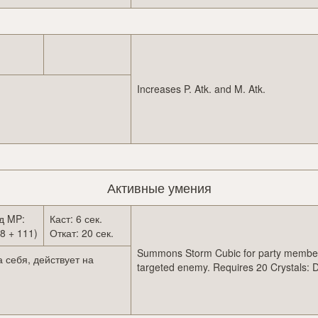
Increases P. Atk. and M. Atk.
Активные умения
д MP:
Каст: 6 сек.
8 + 111)
Откат: 20 сек.
Summons Storm Cubic for party member
 себя, действует на
targeted enemy. Requires 20 Crystals: 