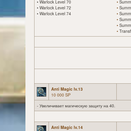
•
Warlock Level 70
•
Summo
•
Warlock Level 72
•
Summo
•
Warlock Level 74
•
Summo
•
Summo
•
Summo
•
Transf
Anti Magic lv.13
10 000 SP
- Увеличивает магическую защиту на 40.
Anti Magic lv.14