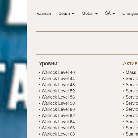
Главная
Вещи
Мобы
SA
Спецма
Уровни:
Актив
•
Warlock Level 40
•
Mass 
•
Warlock Level 44
•
Servit
•
Warlock Level 48
•
Servit
•
Warlock Level 52
•
Servit
•
Warlock Level 56
•
Servit
•
Warlock Level 58
•
Servit
•
Warlock Level 60
•
Servit
•
Warlock Level 62
•
Servi
•
Warlock Level 64
•
Servit
•
Warlock Level 66
•
Servit
•
Warlock Level 68
•
Summo