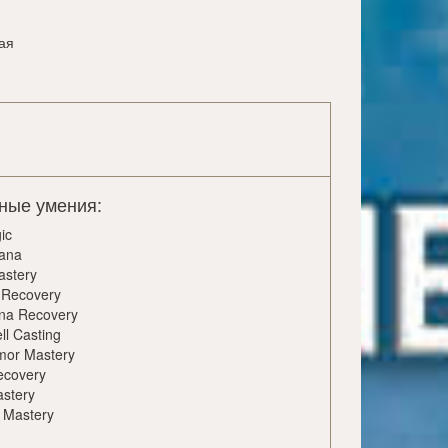
ая
ные умения:
ic
ana
astery
 Recovery
na Recovery
ll Casting
rmor Mastery
ecovery
stery
Mastery