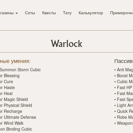
газины
Сеты
Квесты
Тату
Калькулятор
Примерочн
Warlock
ные умения:
Пассив
Summon Storm Cubic
•
Anti Mag
or Blessing
•
Boost M
or Cure
•
Cubic M
or Haste
•
Fast HP
or Heal
•
Fast Ma
or Magic Shield
•
Fast Spe
or Physical Shield
•
Light A
tor Recharge
•
Quick R
or Ultimate Defense
•
Robe Ma
or Wind Walk
•
Weapon 
n Binding Cubic