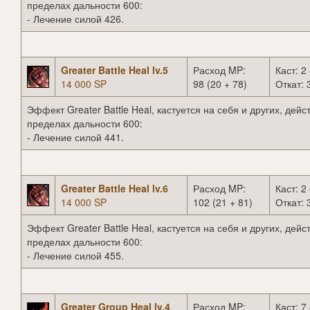
пределах дальности 600:
- Лечение силой 426.
Greater Battle Heal lv.5
Расход MP:
Каст: 2 
14 000 SP
98 (20 + 78)
Откат: 
Эффект Greater Battle Heal, кастуется на себя и других, дейст
пределах дальности 600:
- Лечение силой 441.
Greater Battle Heal lv.6
Расход MP:
Каст: 2 
14 000 SP
102 (21 + 81)
Откат: 
Эффект Greater Battle Heal, кастуется на себя и других, дейст
пределах дальности 600:
- Лечение силой 455.
Greater Group Heal lv.4
Расход MP:
Каст: 7 