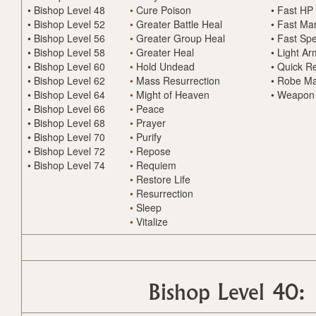
•
Bishop Level 48
•
Cure Poison
•
Fast HP
•
Bishop Level 52
•
Greater Battle Heal
•
Fast Ma
•
Bishop Level 56
•
Greater Group Heal
•
Fast Spe
•
Bishop Level 58
•
Greater Heal
•
Light Ar
•
Bishop Level 60
•
Hold Undead
•
Quick R
•
Bishop Level 62
•
Mass Resurrection
•
Robe Ma
•
Bishop Level 64
•
Might of Heaven
•
Weapon 
•
Bishop Level 66
•
Peace
•
Bishop Level 68
•
Prayer
•
Bishop Level 70
•
Purify
•
Bishop Level 72
•
Repose
•
Bishop Level 74
•
Requiem
•
Restore Life
•
Resurrection
•
Sleep
•
Vitalize
Bishop Level 40: