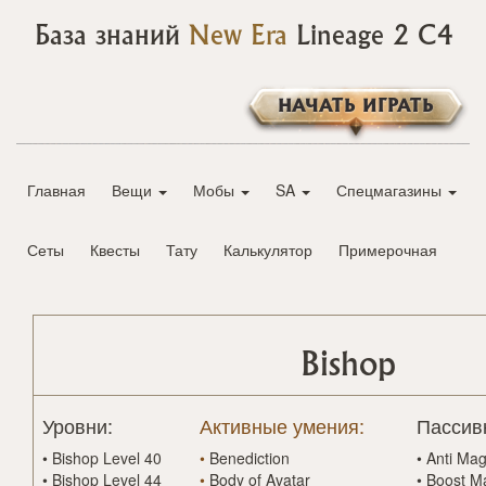
База знаний
New Era
Lineage 2 C4
НАЧАТЬ ИГРАТЬ
Главная
Вещи
Мобы
SA
Спецмагазины
Сеты
Квесты
Тату
Калькулятор
Примерочная
Bishop
Уровни:
Активные умения:
Пассив
•
Bishop Level 40
•
Benediction
•
Anti Mag
•
Bishop Level 44
•
Body of Avatar
•
Boost M