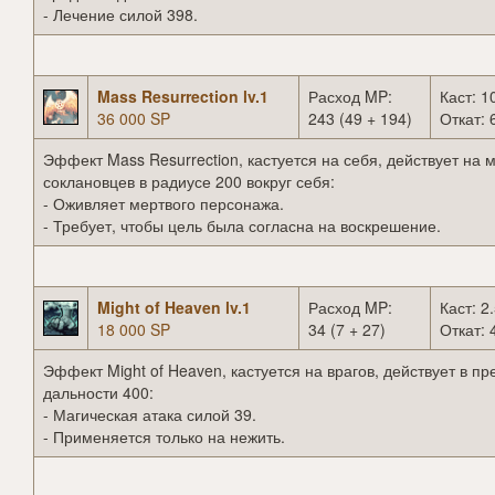
- Лечение силой 398.
Mass Resurrection lv.1
Расход MP:
Каст: 1
36 000 SP
243 (49 + 194)
Откат: 
Эффект Mass Resurrection, кастуется на себя, действует на 
соклановцев в радиусе 200 вокруг себя:
- Оживляет мертвого персонажа.
- Требует, чтобы цель была согласна на воскрешение.
Might of Heaven lv.1
Расход MP:
Каст: 2.
18 000 SP
34 (7 + 27)
Откат: 
Эффект Might of Heaven, кастуется на врагов, действует в п
дальности 400:
- Магическая атака силой 39.
- Применяется только на нежить.