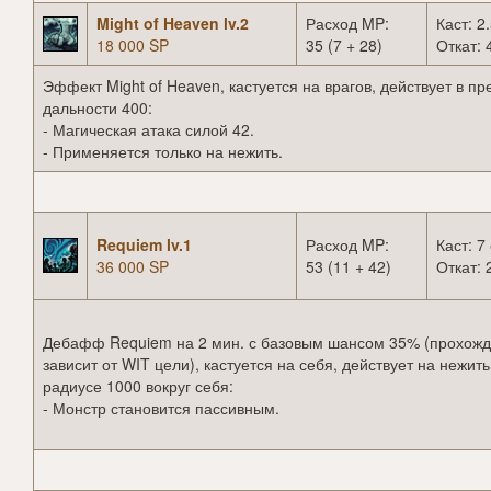
Might of Heaven lv.2
Расход MP:
Каст: 2.
18 000 SP
35 (7 + 28)
Откат: 
Эффект Might of Heaven, кастуется на врагов, действует в п
дальности 400:
- Магическая атака силой 42.
- Применяется только на нежить.
Requiem lv.1
Расход MP:
Каст: 7 
36 000 SP
53 (11 + 42)
Откат: 
Дебафф Requiem на 2 мин. с базовым шансом 35% (прохож
зависит от WIT цели), кастуется на себя, действует на нежить
радиусе 1000 вокруг себя:
- Монстр становится пассивным.