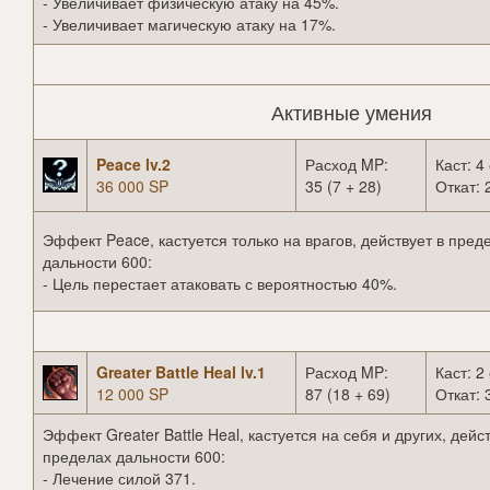
- Увеличивает физическую атаку на 45%.
- Увеличивает магическую атаку на 17%.
Активные умения
Peace lv.2
Расход MP:
Каст: 4 
36 000 SP
35 (7 + 28)
Откат: 
Эффект Peace, кастуется только на врагов, действует в пред
дальности 600:
- Цель перестает атаковать с вероятностью 40%.
Greater Battle Heal lv.1
Расход MP:
Каст: 2 
12 000 SP
87 (18 + 69)
Откат: 
Эффект Greater Battle Heal, кастуется на себя и других, дейст
пределах дальности 600:
- Лечение силой 371.