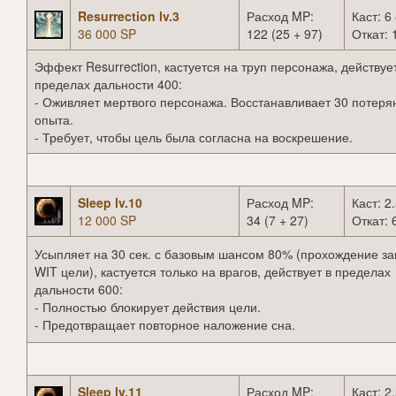
Resurrection lv.3
Расход MP:
Каст: 6 
36 000 SP
122 (25 + 97)
Откат: 
Эффект Resurrection, кастуется на труп персонажа, действуе
пределах дальности 400:
- Оживляет мертвого персонажа. Восстанавливает 30 потеря
опыта.
- Требует, чтобы цель была согласна на воскрешение.
Sleep lv.10
Расход MP:
Каст: 2.
12 000 SP
34 (7 + 27)
Откат: 
Усыпляет на 30 сек. с базовым шансом 80% (прохождение за
WIT цели), кастуется только на врагов, действует в пределах
дальности 600:
- Полностью блокирует действия цели.
- Предотвращает повторное наложение сна.
Sleep lv.11
Расход MP:
Каст: 2.