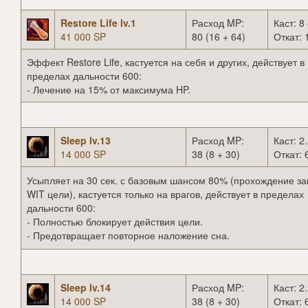
Restore Life lv.1
Расход MP:
Каст: 8 
41 000 SP
80 (16 + 64)
Откат: 
Эффект Restore Life, кастуется на себя и других, действует в
пределах дальности 600:
- Лечение на 15% от максимума HP.
Sleep lv.13
Расход MP:
Каст: 2.
14 000 SP
38 (8 + 30)
Откат: 
Усыпляет на 30 сек. с базовым шансом 80% (прохождение за
WIT цели), кастуется только на врагов, действует в пределах
дальности 600:
- Полностью блокирует действия цели.
- Предотвращает повторное наложение сна.
Sleep lv.14
Расход MP:
Каст: 2.
14 000 SP
38 (8 + 30)
Откат: 