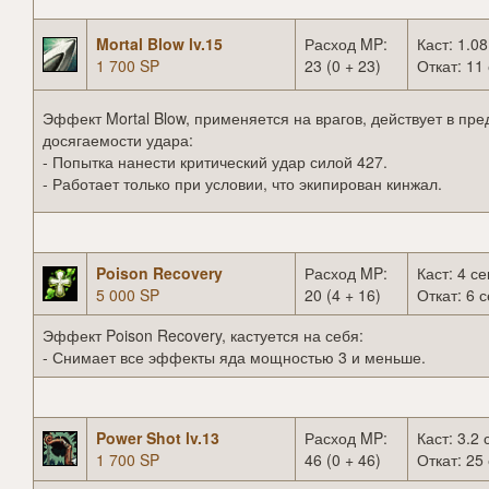
Mortal Blow lv.15
Расход MP:
Каст: 1.08
1 700 SP
23 (0 + 23)
Откат: 11 
Эффект Mortal Blow, применяется на врагов, действует в пре
досягаемости удара:
- Попытка нанести критический удар силой 427.
- Работает только при условии, что экипирован кинжал.
Poison Recovery
Расход MP:
Каст: 4 се
5 000 SP
20 (4 + 16)
Откат: 6 с
Эффект Poison Recovery, кастуется на себя:
- Снимает все эффекты яда мощностью 3 и меньше.
Power Shot lv.13
Расход MP:
Каст: 3.2 
1 700 SP
46 (0 + 46)
Откат: 25 