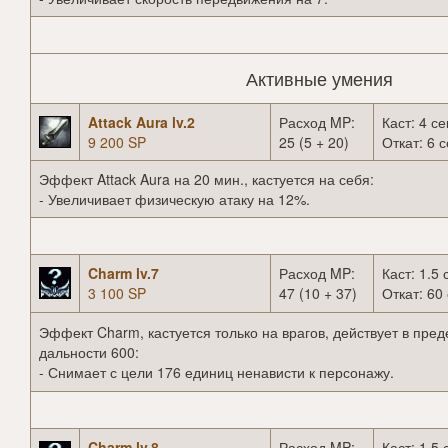
Активные умения
Attack Aura lv.2
Расход MP:
Каст: 4 се
9 200 SP
25 (5 + 20)
Откат: 6 с
Эффект Attack Aura на 20 мин., кастуется на себя:
- Увеличивает физическую атаку на 12%.
Charm lv.7
Расход MP:
Каст: 1.5 
3 100 SP
47 (10 + 37)
Откат: 60 
Эффект Charm, кастуется только на врагов, действует в пред
дальности 600:
- Снимает с цели 176 единиц ненависти к персонажу.
Charm lv.8
Расход MP:
Каст: 1.5 