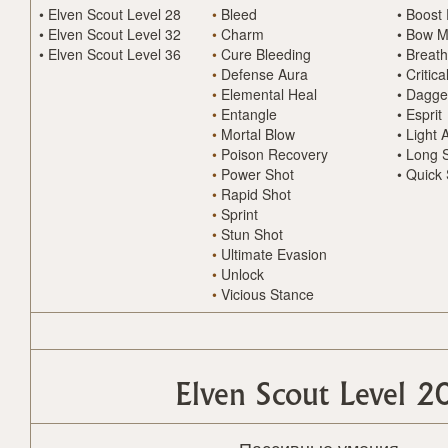
•
Elven Scout Level 28
•
Bleed
•
Boost 
•
Elven Scout Level 32
•
Charm
•
Bow M
•
Elven Scout Level 36
•
Cure Bleeding
•
Breath
•
Defense Aura
•
Critic
•
Elemental Heal
•
Dagge
•
Entangle
•
Esprit
•
Mortal Blow
•
Light 
•
Poison Recovery
•
Long 
•
Power Shot
•
Quick 
•
Rapid Shot
•
Sprint
•
Stun Shot
•
Ultimate Evasion
•
Unlock
•
Vicious Stance
Elven Scout Level 2