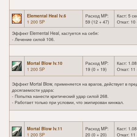
Elemental Heal lv.6
Расход MP:
Каст: 5 се
1 200 SP
59 (12 + 47)
Откат: 10 
Эффект Elemental Heal, кастуется на себя:
- Лечение силой 106.
Mortal Blow lv.10
Расход MP:
Каст: 1.08
1 200 SP
19 (0 + 19)
Откат: 11 
Эффект Mortal Blow, применяется на врагов, действует в пре
досягаемости удара:
- Попытка нанести критический удар силой 268.
- Работает только при условии, что экипирован кинжал.
Mortal Blow lv.11
Расход MP:
Каст: 1.08
1 200 SP
20 (0 + 20)
Откат: 11 