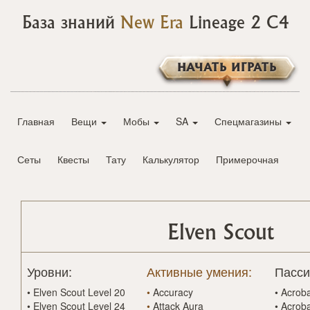
База знаний
New Era
Lineage 2 C4
НАЧАТЬ ИГРАТЬ
Главная
Вещи
Мобы
SA
Спецмагазины
Сеты
Квесты
Тату
Калькулятор
Примерочная
Elven Scout
Уровни:
Активные умения:
Пасси
•
Elven Scout Level 20
•
Accuracy
•
Acroba
•
Elven Scout Level 24
•
Attack Aura
•
Acroba