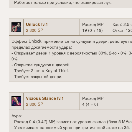
- Работает только при условии, что экипирован лук.
Unlock lv.1
Расход MP:
Каст: 2.5 
2 800 SP
19 (0 + 19)
Откат: 120
Эффект Unlock, применяется на сундуки и двери, действует 
пределах досягаемости удара:
- Открывает двери 1 уровня с вероятностью 30%, 2-го - 0%, 3-
0%.
- Открытие сундуков и дверей.
- Требует 2 шт. × Key of Thief.
- Требует закрытой двери.
Vicious Stance lv.1
Расход MP:
2 800 SP
4 (4 + 0)
Аура:
- Расход 0.4 (0.4?) MP, зависит от уровня скилла (база 5 MP/с
- Увеличивает наносимый урон при критической атаке на 35.