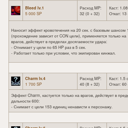
Bleed lv.1
Расход MP:
Каст: 1.08
5 000 SP
32 (0 + 32)
Откат: 13 
Наносит эффект кровотечения на 20 сек. с базовым шансом
(прохождение зависит от CON цели), применяется только на
врагов, действует в пределах досягаемости удара:
- Отнимает у цели по 65 HP раз в 5 сек.
- Работает только при условии, что экипирован кинжал.
Charm lv.4
Расход MP:
Каст: 1.5 
1 700 SP
40 (8 + 32)
Откат: 60 
Эффект Charm, кастуется только на врагов, действует в пред
дальности 600:
- Снимает с цели 153 единиц ненависти к персонажу.