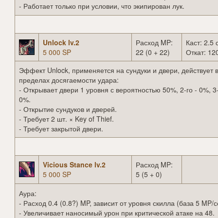
- Работает только при условии, что экипирован лук.
Unlock lv.2
Расход MP:
Каст: 2.5 
5 000 SP
22 (0 + 22)
Откат: 120
Эффект Unlock, применяется на сундуки и двери, действует 
пределах досягаемости удара:
- Открывает двери 1 уровня с вероятностью 50%, 2-го - 0%, 3-
0%.
- Открытие сундуков и дверей.
- Требует 2 шт. × Key of Thief.
- Требует закрытой двери.
Vicious Stance lv.2
Расход MP:
5 000 SP
5 (5 + 0)
Аура:
- Расход 0.4 (0.8?) MP, зависит от уровня скилла (база 5 MP/с
- Увеличивает наносимый урон при критической атаке на 48.