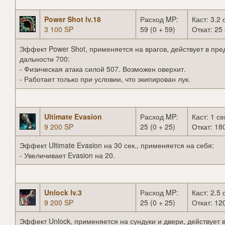
Power Shot lv.18
Расход MP:
Каст: 3.2 
3 100 SP
59 (0 + 59)
Откат: 25 
Эффект Power Shot, применяется на врагов, действует в пре
дальности 700:
- Физическая атака силой 507. Возможен оверхит.
- Работает только при условии, что экипирован лук.
Ultimate Evasion
Расход MP:
Каст: 1 се
9 200 SP
25 (0 + 25)
Откат: 18
Эффект Ultimate Evasion на 30 сек., применяется на себя:
- Увеличивает Evasion на 20.
Unlock lv.3
Расход MP:
Каст: 2.5 
9 200 SP
25 (0 + 25)
Откат: 120
Эффект Unlock, применяется на сундуки и двери, действует 