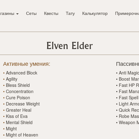
газины
Сеты
Квесты
Тату
Калькулятор
Примерочн
Elven Elder
Активные умения:
Пассивн
•
Advanced Block
•
Anti Magi
•
Agility
•
Boost Ma
•
Bless Shield
•
Fast HP R
•
Concentration
•
Fast Man
•
Cure Poison
•
Fast Spell
•
Decrease Weight
•
Light Arm
•
Greater Heal
•
Quick Rec
•
Kiss of Eva
•
Robe Mas
•
Mental Shield
•
Weapon M
•
Might
•
Might of Heaven