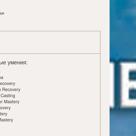
ая
ые умения:
c
na
ecovery
a Recovery
 Casting
or Mastery
overy
tery
astery