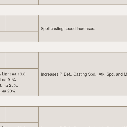
Spell casting speed increases.
Light на 19.8.
Increases P. Def., Casting Spd., Atk. Spd. and 
t на 91%.
t, на 25%.
, на 20%.