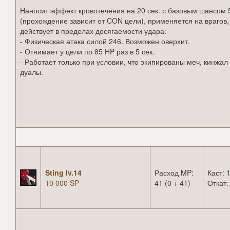
Наносит эффект кровотечения на 20 сек. с базовым шансом
(прохождение зависит от CON цели), применяется на врагов,
действует в пределах досягаемости удара:
- Физическая атака силой 246. Возможен оверхит.
- Отнимает у цели по 85 HP раз в 5 сек.
- Работает только при условии, что экипированы меч, кинжал
дуалы.
Sting lv.14
Расход MP:
Каст: 1
10 000 SP
41 (0 + 41)
Откат: