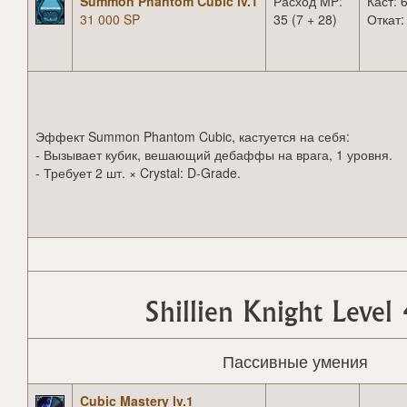
Summon Phantom Cubic lv.1
Расход MP:
Каст: 6
31 000 SP
35 (7 + 28)
Откат:
Эффект Summon Phantom Cubic, кастуется на себя:
- Вызывает кубик, вешающий дебаффы на врага, 1 уровня.
- Требует 2 шт. × Crystal: D-Grade.
Shillien Knight Level
Пассивные умения
Cubic Mastery lv.1