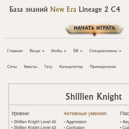
База знаний
New Era
Lineage 2 C4
НАЧАТЬ ИГРАТЬ
Главная
Вещи
Мобы
SA
Спецмагазины
Сеты
Квесты
Тату
Калькулятор
Примерочная
Shillien Knight
Уровни:
Активные умения:
Пас
•
Shillien Knight Level 40
•
Aggression
•
Aeg
•
Shillien Knight Level 43
•
Confusion
•
Cub