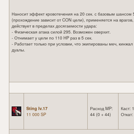
Наносит эффект кровотечения на 20 сек. с базовым шансом
(прохождение зависит от CON цели), применяется на врагов,
действует в пределах досягаемости удара:
- Физическая атака силой 295. Возможен оверхит.
- Отнимает у цели по 110 HP раз в 5 сек.
- Работает только при условии, что экипированы меч, кинжал
дуалы.
Sting lv.17
Расход MP:
Каст: 1
11 000 SP
44 (0 + 44)
Откат: