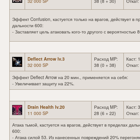
32 000 SP
38 (8 + 30)
Откат:
Эффект Confusion, кастуется только на врагов, действует в 
дальности 600:
- Заставляет цель атаковать кого-то другого с вероятностью 
Deflect Arrow lv.3
Расход MP:
Каст: 1
32 000 SP
38 (0 + 38)
Откат:
Эффект Deflect Arrow на 20 мин., применяется на себя:
- Увеличивает защиту на 22%.
Drain Health lv.20
Расход MP:
Каст: 3
11 000 SP
28 (6 + 22)
Откат:
Атака тьмой, кастуется на врагов, действует в пределах даль
600:
- Атака силой 53. Из нанесенных повреждений 20% перегоня