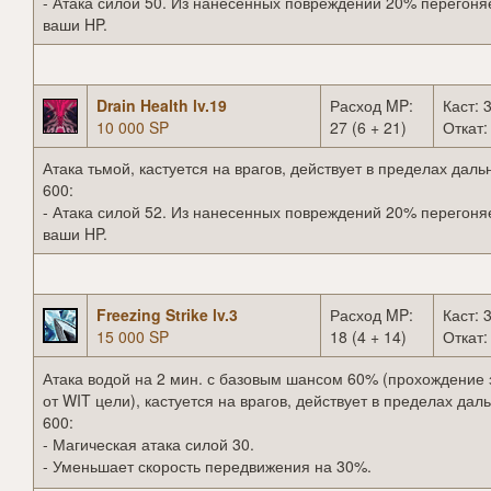
- Атака силой 50. Из нанесенных повреждений 20% перегоня
ваши HP.
Drain Health lv.19
Расход MP:
Каст: 3
10 000 SP
27 (6 + 21)
Откат:
Атака тьмой, кастуется на врагов, действует в пределах даль
600:
- Атака силой 52. Из нанесенных повреждений 20% перегоня
ваши HP.
Freezing Strike lv.3
Расход MP:
Каст: 3
15 000 SP
18 (4 + 14)
Откат:
Атака водой на 2 мин. с базовым шансом 60% (прохождение 
от WIT цели), кастуется на врагов, действует в пределах дал
600:
- Магическая атака силой 30.
- Уменьшает скорость передвижения на 30%.