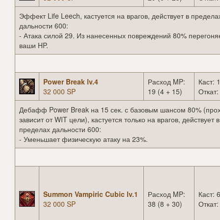
Эффект Life Leech, кастуется на врагов, действует в предела
дальности 600:
- Атака силой 29. Из нанесенных повреждений 80% перегоня
ваши HP.
Power Break lv.4
Расход MP:
Каст: 1
32 000 SP
19 (4 + 15)
Откат:
Дебафф Power Break на 15 сек. с базовым шансом 80% (про
зависит от WIT цели), кастуется только на врагов, действует в
пределах дальности 600:
- Уменьшает физическую атаку на 23%.
Summon Vampiric Cubic lv.1
Расход MP:
Каст: 6
32 000 SP
38 (8 + 30)
Откат: