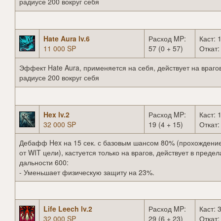
радиусе 200 вокруг себя
Hate Aura lv.6
Расход MP:
Каст: 1
11 000 SP
57 (0 + 57)
Откат:
Эффект Hate Aura, применяется на себя, действует на врагов
радиусе 200 вокруг себя
Hex lv.2
Расход MP:
Каст: 1
32 000 SP
19 (4 + 15)
Откат:
Дебафф Hex на 15 сек. с базовым шансом 80% (прохождение
от WIT цели), кастуется только на врагов, действует в предел
дальности 600:
- Уменьшает физическую защиту на 23%.
Life Leech lv.2
Расход MP:
Каст: 3
32 000 SP
29 (6 + 23)
Откат: