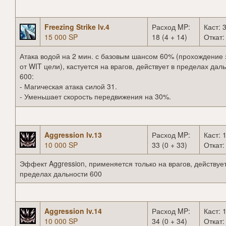
Freezing Strike lv.4
Расход MP:
Каст: 3
15 000 SP
18 (4 + 14)
Откат:
Атака водой на 2 мин. с базовым шансом 60% (прохождение 
от WIT цели), кастуется на врагов, действует в пределах дал
600:
- Магическая атака силой 31.
- Уменьшает скорость передвижения на 30%.
Aggression lv.13
Расход MP:
Каст: 1
10 000 SP
33 (0 + 33)
Откат:
Эффект Aggression, применяется только на врагов, действует
пределах дальности 600
Aggression lv.14
Расход MP:
Каст: 1
10 000 SP
34 (0 + 34)
Откат: