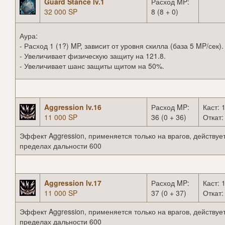
Guard Stance lv.1
Расход MP:
32 000 SP
8 (8 + 0)
Аура:
- Расход 1 (1?) MP, зависит от уровня скилла (база 5 MP/сек).
- Увеличивает физическую защиту на 121.8.
- Увеличивает шанс защиты щитом на 50%.
Aggression lv.16
Расход MP:
Каст: 1
11 000 SP
36 (0 + 36)
Откат:
Эффект Aggression, применяется только на врагов, действует
пределах дальности 600
Aggression lv.17
Расход MP:
Каст: 1
11 000 SP
37 (0 + 37)
Откат:
Эффект Aggression, применяется только на врагов, действует
пределах дальности 600