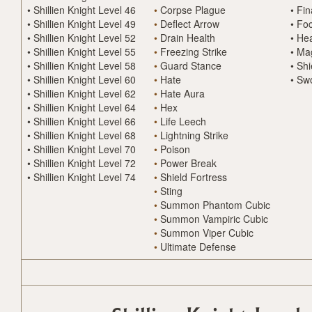
•
Shillien Knight Level 46
•
Corpse Plague
•
Fin
•
Shillien Knight Level 49
•
Deflect Arrow
•
Fo
•
Shillien Knight Level 52
•
Drain Health
•
Hea
•
Shillien Knight Level 55
•
Freezing Strike
•
Mag
•
Shillien Knight Level 58
•
Guard Stance
•
Shi
•
Shillien Knight Level 60
•
Hate
•
Swo
•
Shillien Knight Level 62
•
Hate Aura
•
Shillien Knight Level 64
•
Hex
•
Shillien Knight Level 66
•
Life Leech
•
Shillien Knight Level 68
•
Lightning Strike
•
Shillien Knight Level 70
•
Poison
•
Shillien Knight Level 72
•
Power Break
•
Shillien Knight Level 74
•
Shield Fortress
•
Sting
•
Summon Phantom Cubic
•
Summon Vampiric Cubic
•
Summon Viper Cubic
•
Ultimate Defense