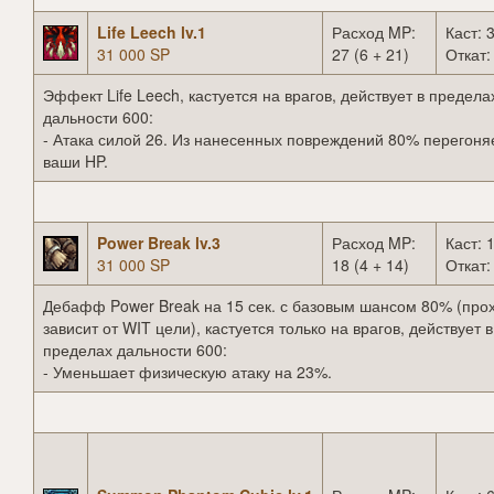
Life Leech lv.1
Расход MP:
Каст: 3
31 000 SP
27 (6 + 21)
Откат:
Эффект Life Leech, кастуется на врагов, действует в предела
дальности 600:
- Атака силой 26. Из нанесенных повреждений 80% перегоня
ваши HP.
Power Break lv.3
Расход MP:
Каст: 1
31 000 SP
18 (4 + 14)
Откат:
Дебафф Power Break на 15 сек. с базовым шансом 80% (про
зависит от WIT цели), кастуется только на врагов, действует в
пределах дальности 600:
- Уменьшает физическую атаку на 23%.