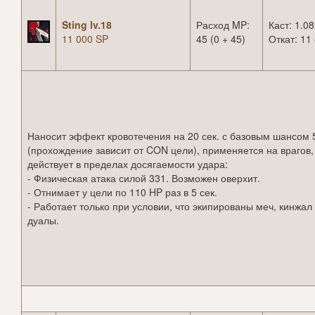
Sting lv.18
Расход MP:
Каст: 1.08
11 000 SP
45 (0 + 45)
Откат: 11 
Наносит эффект кровотечения на 20 сек. с базовым шансом
(прохождение зависит от CON цели), применяется на врагов,
действует в пределах досягаемости удара:
- Физическая атака силой 331. Возможен оверхит.
- Отнимает у цели по 110 HP раз в 5 сек.
- Работает только при условии, что экипированы меч, кинжал
дуалы.