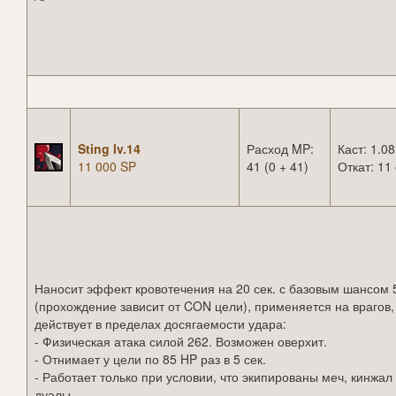
Sting lv.14
Расход MP:
Каст: 1.08
11 000 SP
41 (0 + 41)
Откат: 11 
Наносит эффект кровотечения на 20 сек. с базовым шансом
(прохождение зависит от CON цели), применяется на врагов,
действует в пределах досягаемости удара:
- Физическая атака силой 262. Возможен оверхит.
- Отнимает у цели по 85 HP раз в 5 сек.
- Работает только при условии, что экипированы меч, кинжал
дуалы.