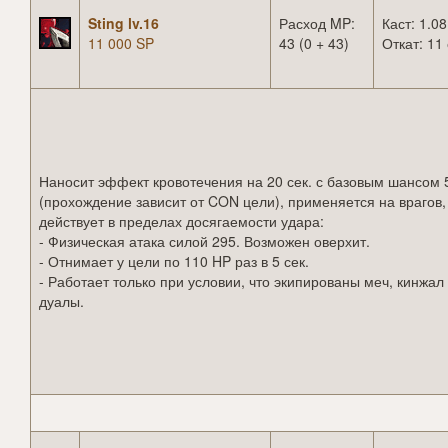
Sting lv.16
Расход MP:
Каст: 1.08
11 000 SP
43 (0 + 43)
Откат: 11 
Наносит эффект кровотечения на 20 сек. с базовым шансом
(прохождение зависит от CON цели), применяется на врагов,
действует в пределах досягаемости удара:
- Физическая атака силой 295. Возможен оверхит.
- Отнимает у цели по 110 HP раз в 5 сек.
- Работает только при условии, что экипированы меч, кинжал
дуалы.