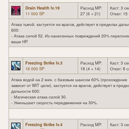
Drain Health lv.19
Расход MP:
Каст: 3 се
11 000 SP
27 (6 + 21)
Откат: 15 
Атака тьмой, кастуется на врагов, действует в пределах даль
600:
- Атака силой 52. Из нанесенных повреждений 20% перегоня
ваши HP.
Freezing Strike lv.3
Расход MP:
Каст: 3 се
16 000 SP
18 (4 + 14)
Откат: 8 с
Атака водой на 2 мин. с базовым шансом 60% (прохождение
зависит от WIT цели), кастуется на врагов, действует в преде
дальности 600:
- Магическая атака силой 30.
- Уменьшает скорость передвижения на 30%.
Freezing Strike lv.4
Расход MP:
Каст: 3 се