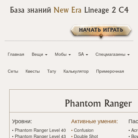
База знаний
New Era
Lineage 2 C4
НАЧАТЬ ИГРАТЬ
Главная
Вещи
Мобы
SA
Спецмагазины
Сеты
Квесты
Тату
Калькулятор
Примерочная
Phantom Ranger
Уровни:
Активные умения:
Пас
•
Phantom Ranger Level 40
•
Confusion
•
Acr
•
Phantom Ranger Level 43
•
Double Shot
•
Bo