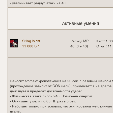
- увеличивает радиус атаки на 400.
Активные умения
Sting lv.13
Расход MP:
Каст: 1.08
11 000 SP
40 (0 + 40)
Откат: 11 
Наносит эффект кровотечения на 20 сек. с базовым шансом
(прохождение зависит от CON цели), применяется на врагов,
действует в пределах досягаемости удара:
- Физическая атака силой 246. Возможен оверхит.
- Отнимает у цели по 85 HP раз в 5 сек.
- Работает только при условии, что экипированы меч, кинжал
дуалы.