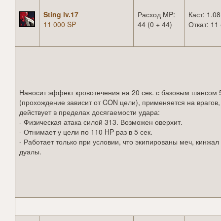
Sting lv.17
Расход MP:
Каст: 1.08
11 000 SP
44 (0 + 44)
Откат: 11 
Наносит эффект кровотечения на 20 сек. с базовым шансом
(прохождение зависит от CON цели), применяется на врагов,
действует в пределах досягаемости удара:
- Физическая атака силой 313. Возможен оверхит.
- Отнимает у цели по 110 HP раз в 5 сек.
- Работает только при условии, что экипированы меч, кинжал
дуалы.