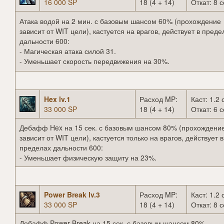
16 000 SP
18 (4 + 14)
Откат: 8 с
Атака водой на 2 мин. с базовым шансом 60% (прохождение
зависит от WIT цели), кастуется на врагов, действует в преде
дальности 600:
- Магическая атака силой 31.
- Уменьшает скорость передвижения на 30%.
Hex lv.1
Расход MP:
Каст: 1.2 
33 000 SP
18 (4 + 14)
Откат: 6 с
Дебафф Hex на 15 сек. с базовым шансом 80% (прохождени
зависит от WIT цели), кастуется только на врагов, действует в
пределах дальности 600:
- Уменьшает физическую защиту на 23%.
Power Break lv.3
Расход MP:
Каст: 1.2 
33 000 SP
18 (4 + 14)
Откат: 8 с
Дебафф Power Break на 15 сек. с базовым шансом 80%