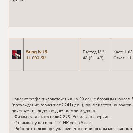
Sting lv.15
Расход MP:
Каст: 1.08
11 000 SP
43 (0 + 43)
Откат: 11 
Наносит эффект кровотечения на 20 сек. с базовым шансом
(прохождение зависит от CON цели), применяется на врагов,
действует в пределах досягаемости удара:
- Физическая атака силой 278. Возможен оверхит.
- Отнимает у цели по 110 HP раз в 5 сек.
- Работает только при условии, что экипированы меч, кинжал