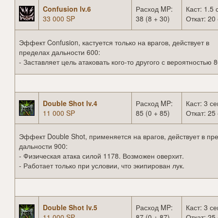
Confusion lv.6
Расход MP:
Каст: 1.5 
33 000 SP
38 (8 + 30)
Откат: 20 
Эффект Confusion, кастуется только на врагов, действует в
пределах дальности 600:
- Заставляет цель атаковать кого-то другого с вероятностью 
Double Shot lv.4
Расход MP:
Каст: 3 се
11 000 SP
85 (0 + 85)
Откат: 25 
Эффект Double Shot, применяется на врагов, действует в пр
дальности 900:
- Физическая атака силой 1178. Возможен оверхит.
- Работает только при условии, что экипирован лук.
Double Shot lv.5
Расход MP:
Каст: 3 се
11 000 SP
87 (0 + 87)
Откат: 25 