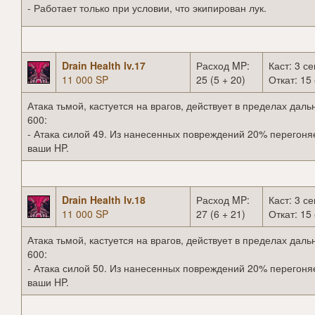
- Работает только при условии, что экипирован лук.
Drain Health lv.17
Расход MP:
Каст: 3 се
11 000 SP
25 (5 + 20)
Откат: 15 
Атака тьмой, кастуется на врагов, действует в пределах даль
600:
- Атака силой 49. Из нанесенных повреждений 20% перегоня
ваши HP.
Drain Health lv.18
Расход MP:
Каст: 3 се
11 000 SP
27 (6 + 21)
Откат: 15 
Атака тьмой, кастуется на врагов, действует в пределах даль
600:
- Атака силой 50. Из нанесенных повреждений 20% перегоня
ваши HP.