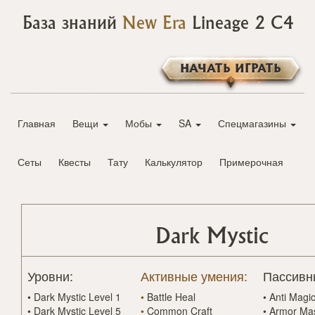
База знаний
New Era
Lineage 2 C4
НАЧАТЬ ИГРАТЬ
Главная
Вещи
Мобы
SA
Спецмагазины
Сеты
Квесты
Тату
Калькулятор
Примерочная
Dark Mystic
Уровни:
Активные умения:
Пассивн
•
Dark Mystic Level 1
•
Battle Heal
•
Anti Magi
•
Dark Mystic Level 5
•
Common Craft
•
Armor Ma