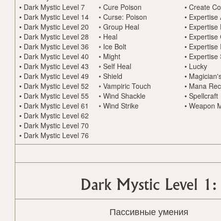
•
Dark Mystic Level 7
•
Cure Poison
•
Create C
•
Dark Mystic Level 14
•
Curse: Poison
•
Expertise
•
Dark Mystic Level 20
•
Group Heal
•
Expertise
•
Dark Mystic Level 28
•
Heal
•
Expertise
•
Dark Mystic Level 36
•
Ice Bolt
•
Expertise
•
Dark Mystic Level 40
•
Might
•
Expertise
•
Dark Mystic Level 43
•
Self Heal
•
Lucky
•
Dark Mystic Level 49
•
Shield
•
Magician
•
Dark Mystic Level 52
•
Vampiric Touch
•
Mana Rec
•
Dark Mystic Level 55
•
Wind Shackle
•
Spellcraft
•
Dark Mystic Level 61
•
Wind Strike
•
Weapon M
•
Dark Mystic Level 62
•
Dark Mystic Level 70
•
Dark Mystic Level 76
Dark Mystic Level 1:
Пассивные умения