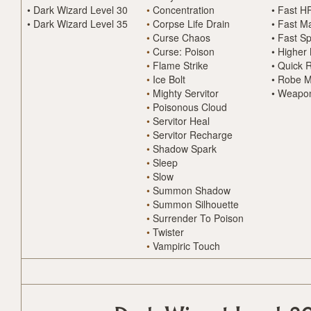
•
Dark Wizard Level 30
•
Concentration
•
Fast H
•
Dark Wizard Level 35
•
Corpse Life Drain
•
Fast M
•
Curse Chaos
•
Fast Sp
•
Curse: Poison
•
Higher
•
Flame Strike
•
Quick 
•
Ice Bolt
•
Robe M
•
Mighty Servitor
•
Weapon
•
Poisonous Cloud
•
Servitor Heal
•
Servitor Recharge
•
Shadow Spark
•
Sleep
•
Slow
•
Summon Shadow
•
Summon Silhouette
•
Surrender To Poison
•
Twister
•
Vampiric Touch