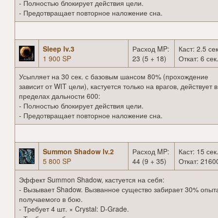
- Полностью блокирует действия цели.
- Предотвращает повторное наложение сна.
Sleep lv.3
Расход MP:
Каст: 2.5 сек
1 900 SP
23 (5 + 18)
Откат: 6 сек
Усыпляет на 30 сек. с базовым шансом 80% (прохождение
зависит от WIT цели), кастуется только на врагов, действует в
пределах дальности 600:
- Полностью блокирует действия цели.
- Предотвращает повторное наложение сна.
Summon Shadow lv.2
Расход MP:
Каст: 15 сек
5 800 SP
44 (9 + 35)
Откат: 21600
Эффект Summon Shadow, кастуется на себя:
- Вызывает Shadow. Вызванное существо забирает 30% опыт
получаемого в бою.
- Требует 4 шт. × Crystal: D-Grade.