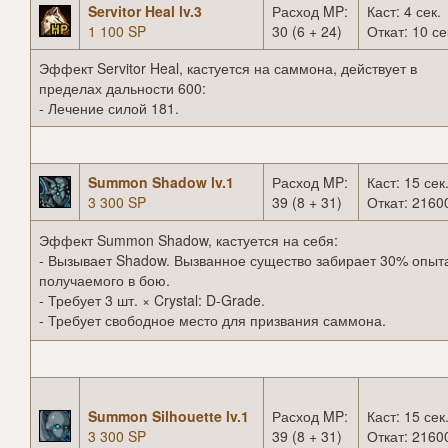
Servitor Heal lv.3
Расход MP:
Каст: 4 сек.
1 100 SP
30 (6 + 24)
Откат: 10 се
Эффект Servitor Heal, кастуется на саммона, действует в
пределах дальности 600:
- Лечение силой 181.
Summon Shadow lv.1
Расход MP:
Каст: 15 сек
3 300 SP
39 (8 + 31)
Откат: 21600
Эффект Summon Shadow, кастуется на себя:
- Вызывает Shadow. Вызванное существо забирает 30% опыт
получаемого в бою.
- Требует 3 шт. × Crystal: D-Grade.
- Требует свободное место для призвания саммона.
Summon Silhouette lv.1
Расход MP:
Каст: 15 сек
3 300 SP
39 (8 + 31)
Откат: 21600