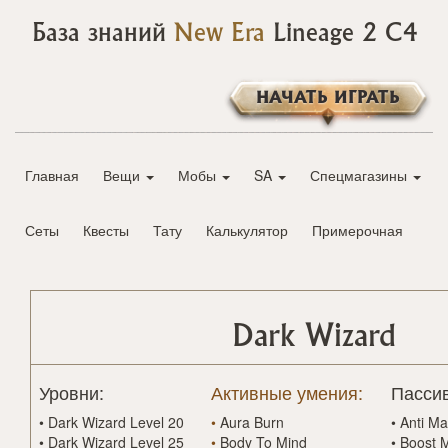
База знаний
New Era
Lineage 2 C4
НАЧАТЬ ИГРАТЬ
Главная
Вещи
Мобы
SA
Спецмагазины
Сеты
Квесты
Тату
Калькулятор
Примерочная
Dark Wizard
Уровни:
Активные умения:
Пасси
•
Dark Wizard Level 20
•
Aura Burn
•
Anti Ma
•
Dark Wizard Level 25
•
Body To Mind
•
Boost 