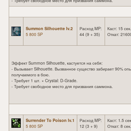
- Требует свободное место для призвания саммона.
Summon Silhouette lv.2
Расход MP:
Каст: 15 сек
5 800 SP
44 (9 + 35)
Откат: 21600
Эффект Summon Silhouette, кастуется на себя:
- Вызывает Silhouette. Вызванное существо забирает 90% опы
получаемого в бою.
- Требует 1 шт. × Crystal: D-Grade.
- Требует свободное место для призвания саммона.
Surrender To Poison lv.1
Расход MP:
Каст: 1.5 сек
5 800 SP
12 (3 + 9)
Откат: 8 сек