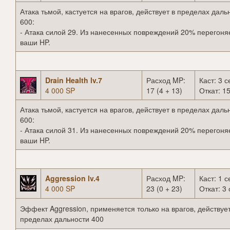
Атака тьмой, кастуется на врагов, действует в пределах даль
600:
- Атака силой 29. Из нанесенных повреждений 20% перегоня
ваши HP.
Drain Health lv.7
Расход MP:
Каст: 3 с
4 000 SP
17 (4 + 13)
Откат: 15
Атака тьмой, кастуется на врагов, действует в пределах даль
600:
- Атака силой 31. Из нанесенных повреждений 20% перегоня
ваши HP.
Aggression lv.4
Расход MP:
Каст: 1 с
4 000 SP
23 (0 + 23)
Откат: 3 
Эффект Aggression, применяется только на врагов, действует
пределах дальности 400