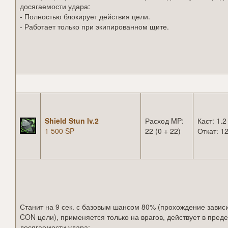
досягаемости удара:
- Полностью блокирует действия цели.
- Работает только при экипированном щите.
Shield Stun lv.2
Расход MP:
Каст: 1.2
1 500 SP
22 (0 + 22)
Откат: 12
Станит на 9 сек. с базовым шансом 80% (прохождение зависи
CON цели), применяется только на врагов, действует в пред
досягаемости удара: