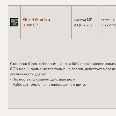
Shield Stun lv.4
Расход MP:
Каст: 1.2
3 300 SP
23 (0 + 23)
Откат: 12
Станит на 9 сек. с базовым шансом 80% (прохождение зависи
CON цели), применяется только на врагов, действует в пред
досягаемости удара:
- Полностью блокирует действия цели.
- Работает только при экипированном щите.