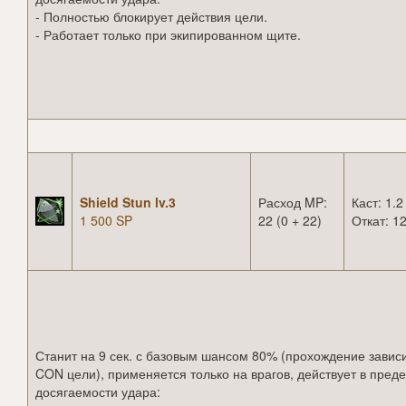
- Полностью блокирует действия цели.
- Работает только при экипированном щите.
Shield Stun lv.3
Расход MP:
Каст: 1.2
1 500 SP
22 (0 + 22)
Откат: 12
Станит на 9 сек. с базовым шансом 80% (прохождение зависи
CON цели), применяется только на врагов, действует в пред
досягаемости удара: