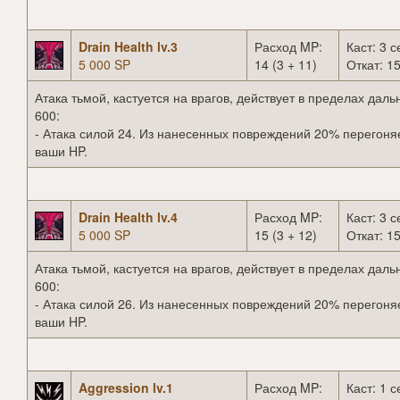
Drain Health lv.3
Расход MP:
Каст: 3 с
5 000 SP
14 (3 + 11)
Откат: 15
Атака тьмой, кастуется на врагов, действует в пределах даль
600:
- Атака силой 24. Из нанесенных повреждений 20% перегоня
ваши HP.
Drain Health lv.4
Расход MP:
Каст: 3 с
5 000 SP
15 (3 + 12)
Откат: 15
Атака тьмой, кастуется на врагов, действует в пределах даль
600:
- Атака силой 26. Из нанесенных повреждений 20% перегоня
ваши HP.
Aggression lv.1
Расход MP:
Каст: 1 с