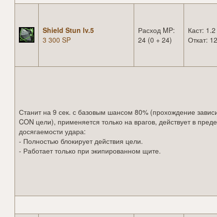
Shield Stun lv.5
Расход MP:
Каст: 1.2
3 300 SP
24 (0 + 24)
Откат: 12
Станит на 9 сек. с базовым шансом 80% (прохождение зависи
CON цели), применяется только на врагов, действует в пред
досягаемости удара:
- Полностью блокирует действия цели.
- Работает только при экипированном щите.