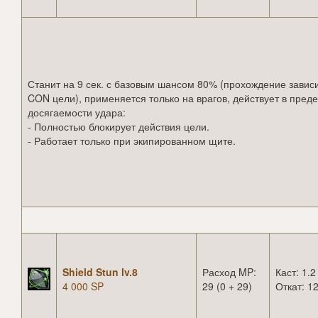
Станит на 9 сек. с базовым шансом 80% (прохождение зависи
CON цели), применяется только на врагов, действует в пред
досягаемости удара:
- Полностью блокирует действия цели.
- Работает только при экипированном щите.
Shield Stun lv.8
Расход MP:
Каст: 1.2
4 000 SP
29 (0 + 29)
Откат: 12