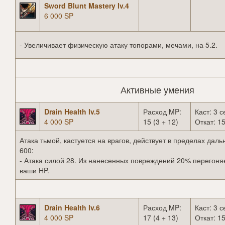
Sword Blunt Mastery lv.4
6 000 SP
- Увеличивает физическую атаку топорами, мечами, на 5.2.
Активные умения
Drain Health lv.5
Расход MP:
Каст: 3 с
4 000 SP
15 (3 + 12)
Откат: 15
Атака тьмой, кастуется на врагов, действует в пределах даль
600:
- Атака силой 28. Из нанесенных повреждений 20% перегоня
ваши HP.
Drain Health lv.6
Расход MP:
Каст: 3 с
4 000 SP
17 (4 + 13)
Откат: 15