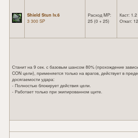
Shield Stun lv.6
Расход MP:
Каст: 1.2
3 300 SP
25 (0 + 25)
Откат: 12
Станит на 9 сек. с базовым шансом 80% (прохождение зависи
CON цели), применяется только на врагов, действует в пред
досягаемости удара:
- Полностью блокирует действия цели.
- Работает только при экипированном щите.