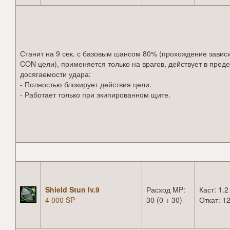
Станит на 9 сек. с базовым шансом 80% (прохождение зависи
CON цели), применяется только на врагов, действует в пред
досягаемости удара:
- Полностью блокирует действия цели.
- Работает только при экипированном щите.
Shield Stun lv.9
Расход MP:
Каст: 1.2
4 000 SP
30 (0 + 30)
Откат: 12