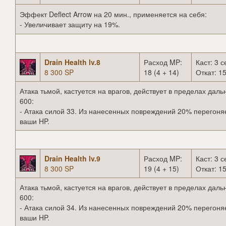
Эффект Deflect Arrow на 20 мин., применяется на себя:
- Увеличивает защиту на 19%.
Drain Health lv.8
Расход MP:
Каст: 3 с
8 300 SP
18 (4 + 14)
Откат: 15
Атака тьмой, кастуется на врагов, действует в пределах даль
600:
- Атака силой 33. Из нанесенных повреждений 20% перегоня
ваши HP.
Drain Health lv.9
Расход MP:
Каст: 3 с
8 300 SP
19 (4 + 15)
Откат: 15
Атака тьмой, кастуется на врагов, действует в пределах даль
600:
- Атака силой 34. Из нанесенных повреждений 20% перегоня
ваши HP.