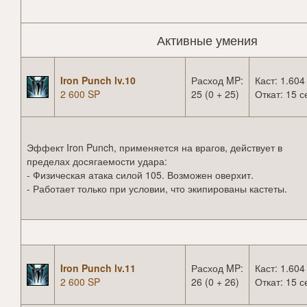
Активные умения
Iron Punch lv.10
Расход MP:
Каст: 1.604
2 600 SP
25 (0 + 25)
Откат: 15 с
Эффект Iron Punch, применяется на врагов, действует в
пределах досягаемости удара:
- Физическая атака силой 105. Возможен оверхит.
- Работает только при условии, что экипированы кастеты.
Iron Punch lv.11
Расход MP:
Каст: 1.604
2 600 SP
26 (0 + 26)
Откат: 15 с