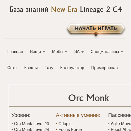
База знаний
New Era
Lineage 2 C4
НАЧАТЬ ИГРАТЬ
Главная
Вещи
Мобы
SA
Спецмагазины
Сеты
Квесты
Тату
Калькулятор
Примерочная
Orc Monk
Уровни:
Активные умения:
Пассивны
•
Orc Monk Level 20
•
Cripple
•
Agile Mov
•
Orc Monk Level 24
•
Focus Force
•
Boost Atta