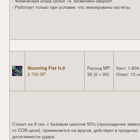
- Физическая атака силой 74. Возможен оверхит.
- Работает только при условии, что экипированы кастеты.
Stunning Fist lv.9
Расход MP:
Каст: 1.604
5 700 SP
30 (0 + 30)
Откат: 13 с
Станит на 9 сек. с базовым шансом 50% (прохождение завис
от CON цели), применяется на врагов, действует в пределах
досягаемости удара: