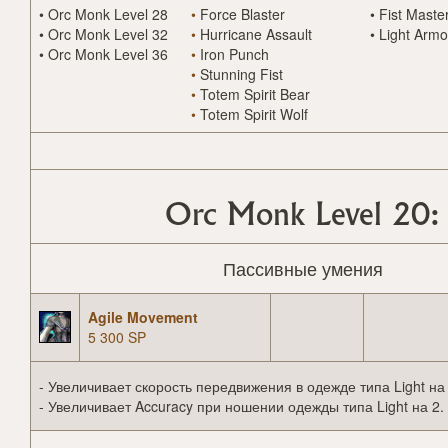
•
Orc Monk Level 28
•
Force Blaster
•
Fist Maste
•
Orc Monk Level 32
•
Hurricane Assault
•
Light Armo
•
Orc Monk Level 36
•
Iron Punch
•
Stunning Fist
•
Totem Spirit Bear
•
Totem Spirit Wolf
Orc Monk Level 20:
Пассивные умения
Agile Movement
5 300 SP
- Увеличивает скорость передвижения в одежде типа Light на 
- Увеличивает Accuracy при ношении одежды типа Light на 2.