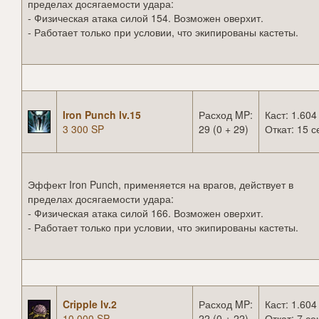
пределах досягаемости удара:
- Физическая атака силой 154. Возможен оверхит.
- Работает только при условии, что экипированы кастеты.
Iron Punch lv.15
Расход MP:
Каст: 1.604
3 300 SP
29 (0 + 29)
Откат: 15 с
Эффект Iron Punch, применяется на врагов, действует в
пределах досягаемости удара:
- Физическая атака силой 166. Возможен оверхит.
- Работает только при условии, что экипированы кастеты.
Cripple lv.2
Расход MP:
Каст: 1.604
10 000 SP
22 (0 + 22)
Откат: 7 сек