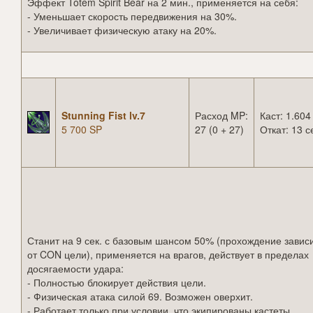
Эффект Totem Spirit Bear на 2 мин., применяется на себя:
- Уменьшает скорость передвижения на 30%.
- Увеличивает физическую атаку на 20%.
Stunning Fist lv.7
Расход MP:
Каст: 1.604
5 700 SP
27 (0 + 27)
Откат: 13 с
Станит на 9 сек. с базовым шансом 50% (прохождение завис
от CON цели), применяется на врагов, действует в пределах
досягаемости удара:
- Полностью блокирует действия цели.
- Физическая атака силой 69. Возможен оверхит.
- Работает только при условии, что экипированы кастеты.