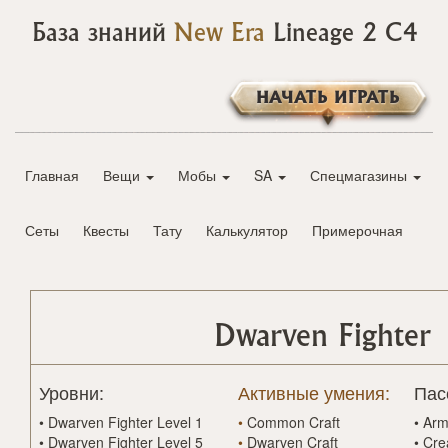
База знаний
New Era
Lineage 2 C4
НАЧАТЬ ИГРАТЬ
Главная
Вещи
Мобы
SA
Спецмагазины
Сеты
Квесты
Тату
Калькулятор
Примерочная
Dwarven Fighter
Уровни:
Активные умения:
Пас
•
Dwarven Fighter Level 1
•
Common Craft
•
Arm
•
Dwarven Fighter Level 5
•
Dwarven Craft
•
Cre