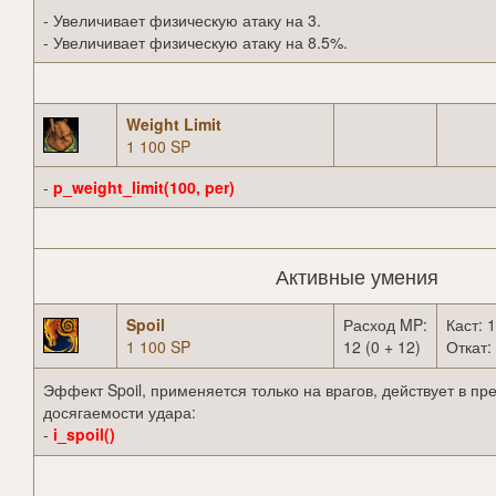
- Увеличивает физическую атаку на 3.
- Увеличивает физическую атаку на 8.5%.
Weight Limit
1 100 SP
-
p_weight_limit(100, per)
Активные умения
Spoil
Расход MP:
Каст: 1
1 100 SP
12 (0 + 12)
Откат: 
Эффект Spoil, применяется только на врагов, действует в пр
досягаемости удара:
-
i_spoil()