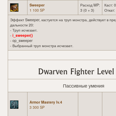
Sweeper
Расход MP:
Каст: 0
1 100 SP
3 (0 + 3)
Откат: 
Эффект Sweeper, кастуется на труп монстра, действует в пр
дальности 20:
- Труп исчезает.
-
i_sweeper()
- op_sweeper
- Выбранный труп монстра исчезает.
Dwarven Fighter Level
Пассивные умения
Armor Mastery lv.4
3 300 SP