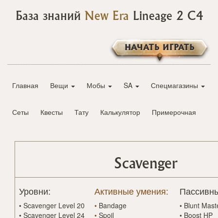
База знаний
New Era
Lineage 2 C4
НАЧАТЬ ИГРАТЬ
Главная
Вещи
Мобы
SA
Спецмагазины
Сеты
Квесты
Тату
Калькулятор
Примерочная
Scavenger
Уровни:
Активные умения:
Пассивны
•
Scavenger Level 20
•
Bandage
•
Blunt Mast
•
Scavenger Level 24
•
Spoil
•
Boost HP