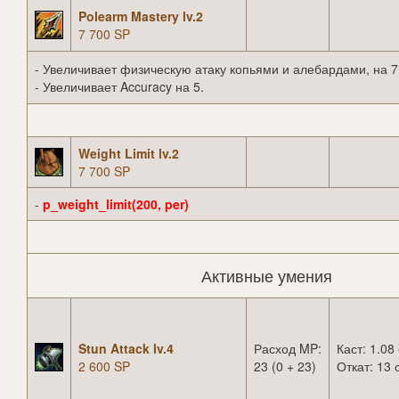
Polearm Mastery lv.2
7 700 SP
- Увеличивает физическую атаку копьями и алебардами, на 7
- Увеличивает Accuracy на 5.
Weight Limit lv.2
7 700 SP
-
p_weight_limit(200, per)
Активные умения
Stun Attack lv.4
Расход MP:
Каст: 1.08 
2 600 SP
23 (0 + 23)
Откат: 13 