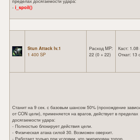
пределах досягаемости удара:
-
i_spoil()
Stun Attack lv.1
Расход MP:
Каст: 1.08 
1 400 SP
22 (0 + 22)
Откат: 13 
Станит на 9 сек. с базовым шансом 50% (прохождение завис
от CON цели), применяется на врагов, действует в пределах
досягаемости удара:
- Полностью блокирует действия цели.
- Физическая атака силой 30. Возможен оверхит.
- Работает только при условии, что экипирован топор.