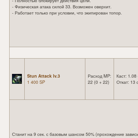
- Полностью блокирует действия цели.
- Физическая атака силой 33. Возможен оверхит.
- Работает только при условии, что экипирован топор.
Stun Attack lv.3
Расход MP:
Каст: 1.08 
1 400 SP
22 (0 + 22)
Откат: 13 
Станит на 9 сек. с базовым шансом 50% (прохождение завис