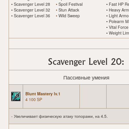
•
Scavenger Level 28
•
Spoil Festival
•
Fast HP R
•
Scavenger Level 32
•
Stun Attack
•
Heavy Arm
•
Scavenger Level 36
•
Wild Sweep
•
Light Armo
•
Polearm M
•
Vital Force
•
Weight Lim
Scavenger Level 20:
Пассивные умения
Blunt Mastery lv.1
4 100 SP
- Увеличивает физическую атаку топорами, на 4.5.