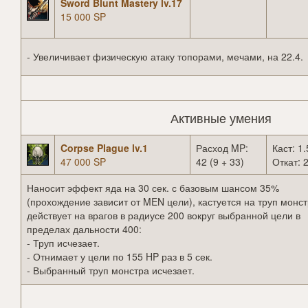
Sword Blunt Mastery lv.17
15 000 SP
- Увеличивает физическую атаку топорами, мечами, на 22.4.
Активные умения
Corpse Plague lv.1
Расход MP:
Каст: 1.
47 000 SP
42 (9 + 33)
Откат: 2
Наносит эффект яда на 30 сек. с базовым шансом 35%
(прохождение зависит от MEN цели), кастуется на труп монст
действует на врагов в радиусе 200 вокруг выбранной цели в
пределах дальности 400:
- Труп исчезает.
- Отнимает у цели по 155 HP раз в 5 сек.
- Выбранный труп монстра исчезает.