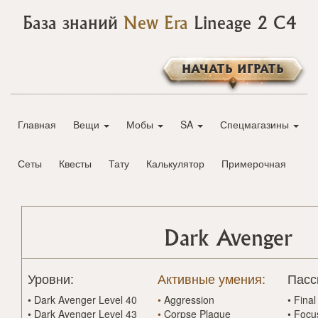
База знаний
New Era
Lineage 2 C4
НАЧАТЬ ИГРАТЬ
Главная
Вещи
Мобы
SA
Спецмагазины
Сеты
Квесты
Тату
Калькулятор
Примерочная
Dark Avenger
Уровни:
Активные умения:
Пасс
•
Dark Avenger Level 40
•
Aggression
•
Final
•
Dark Avenger Level 43
•
Corpse Plague
•
Focu