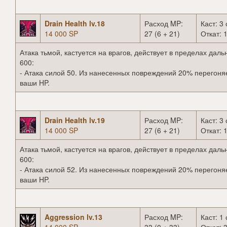
Drain Health lv.18
Расход MP:
Каст: 3 
14 000 SP
27 (6 + 21)
Откат: 1
Атака тьмой, кастуется на врагов, действует в пределах даль
600:
- Атака силой 50. Из нанесенных повреждений 20% перегоня
ваши HP.
Drain Health lv.19
Расход MP:
Каст: 3 
14 000 SP
27 (6 + 21)
Откат: 1
Атака тьмой, кастуется на врагов, действует в пределах даль
600:
- Атака силой 52. Из нанесенных повреждений 20% перегоня
ваши HP.
Aggression lv.13
Расход MP:
Каст: 1 