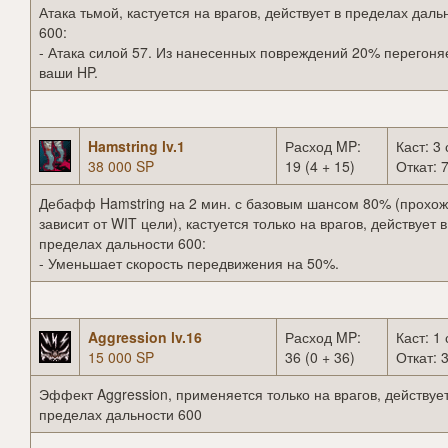
Атака тьмой, кастуется на врагов, действует в пределах даль
600:
- Атака силой 57. Из нанесенных повреждений 20% перегоня
ваши HP.
Hamstring lv.1
Расход MP:
Каст: 3 
38 000 SP
19 (4 + 15)
Откат: 7
Дебафф Hamstring на 2 мин. с базовым шансом 80% (прохо
зависит от WIT цели), кастуется только на врагов, действует в
пределах дальности 600:
- Уменьшает скорость передвижения на 50%.
Aggression lv.16
Расход MP:
Каст: 1 
15 000 SP
36 (0 + 36)
Откат: 3
Эффект Aggression, применяется только на врагов, действует
пределах дальности 600