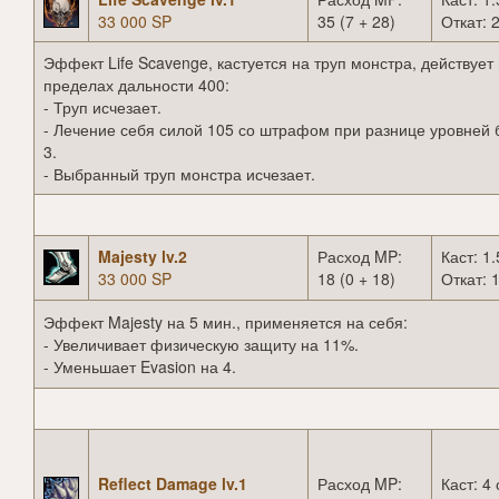
33 000 SP
35 (7 + 28)
Откат: 2
Эффект Life Scavenge, кастуется на труп монстра, действует 
пределах дальности 400:
- Труп исчезает.
- Лечение себя силой 105 со штрафом при разнице уровней
3.
- Выбранный труп монстра исчезает.
Majesty lv.2
Расход MP:
Каст: 1.
33 000 SP
18 (0 + 18)
Откат: 1
Эффект Majesty на 5 мин., применяется на себя:
- Увеличивает физическую защиту на 11%.
- Уменьшает Evasion на 4.
Reflect Damage lv.1
Расход MP:
Каст: 4 