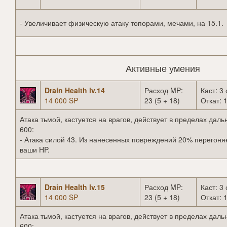
- Увеличивает физическую атаку топорами, мечами, на 15.1.
Активные умения
Drain Health lv.14
Расход MP:
Каст: 3 
14 000 SP
23 (5 + 18)
Откат: 1
Атака тьмой, кастуется на врагов, действует в пределах даль
600:
- Атака силой 43. Из нанесенных повреждений 20% перегоня
ваши HP.
Drain Health lv.15
Расход MP:
Каст: 3 
14 000 SP
23 (5 + 18)
Откат: 1
Атака тьмой, кастуется на врагов, действует в пределах даль
600: