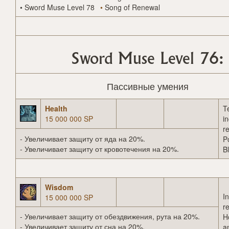
•
Sword Muse Level 78
•
Song of Renewal
Sword Muse Level 76:
Пассивные умения
Health
T
15 000 000 SP
i
r
- Увеличивает защиту от яда на 20%.
P
- Увеличивает защиту от кровотечения на 20%.
B
Wisdom
I
15 000 000 SP
r
- Увеличивает защиту от обездвижения, рута на 20%.
H
- Увеличивает защиту от сна на 20%.
a