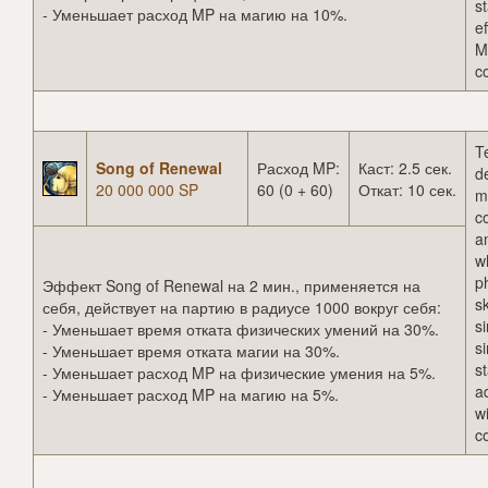
st
- Уменьшает расход MP на магию на 10%.
ef
M
c
T
Song of Renewal
Расход MP:
Каст: 2.5 сек.
d
20 000 000 SP
60 (0 + 60)
Откат: 10 сек.
m
c
a
w
p
Эффект Song of Renewal на 2 мин., применяется на
sk
себя, действует на партию в радиусе 1000 вокруг себя:
s
- Уменьшает время отката физических умений на 30%.
s
- Уменьшает время отката магии на 30%.
st
- Уменьшает расход MP на физические умения на 5%.
a
- Уменьшает расход MP на магию на 5%.
wi
c