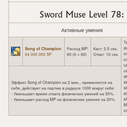
Sword Muse Level 78:
Активные умения
T
d
Song of Champion
Расход MP:
Каст: 2.5 сек.
m
64 000 000 SP
60 (0 + 60)
Откат: 10 сек.
c
u
u
sk
s
Эффект Song of Champion на 2 мин., применяется на
s
себя, действует на партию в радиусе 1000 вокруг себя:
st
- Уменьшает время отката физических умений на 30%.
ef
- Уменьшает расход MP на физические умения на 20%.
M
c