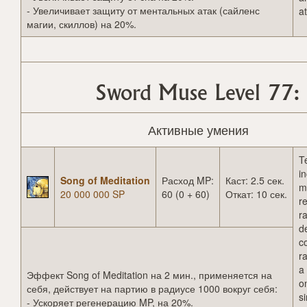
- Увеличивает защиту от ментальных атак (сайленс
a
магии, скиллов) на 20%.
Sword Muse Level 77:
Активные умения
T
i
Song of Meditation
Расход MP:
Каст: 2.5 сек.
m
20 000 000 SP
60 (0 + 60)
Откат: 10 сек.
r
r
d
c
r
a 
Эффект Song of Meditation на 2 мин., применяется на
o
себя, действует на партию в радиусе 1000 вокруг себя:
s
- Ускоряет регенерацию MP, на 20%.