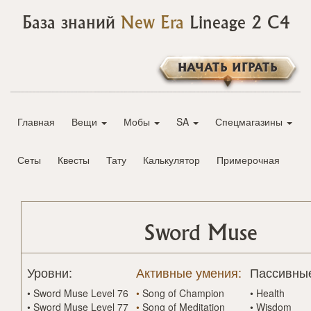
База знаний
New Era
Lineage 2 C4
НАЧАТЬ ИГРАТЬ
Главная
Вещи
Мобы
SA
Спецмагазины
Сеты
Квесты
Тату
Калькулятор
Примерочная
Sword Muse
Уровни:
Активные умения:
Пассивные
•
Sword Muse Level 76
•
Song of Champion
•
Health
•
Sword Muse Level 77
•
Song of Meditation
•
Wisdom