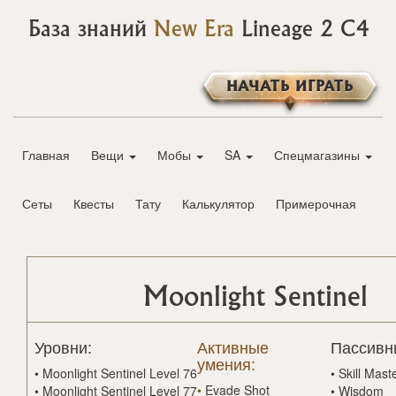
База знаний
New Era
Lineage 2 C4
НАЧАТЬ ИГРАТЬ
Главная
Вещи
Мобы
SA
Спецмагазины
Сеты
Квесты
Тату
Калькулятор
Примерочная
Moonlight Sentinel
Уровни:
Активные
Пассивн
умения:
•
Moonlight Sentinel Level 76
•
Skill Mast
•
Evade Shot
•
Moonlight Sentinel Level 77
•
Wisdom