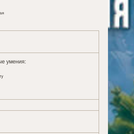
ая
е умения:
ry