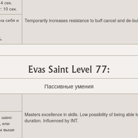
 4 сек.
: 10 сек.
на себя и
Temporarily increases resistance to buff cancel and de-buff
%.
Evas Saint Level 77:
Пассивные умения
Masters excellence in skills. Low possibility of being able t
я шанс
duration. Influenced by INT.
, или
ем выше