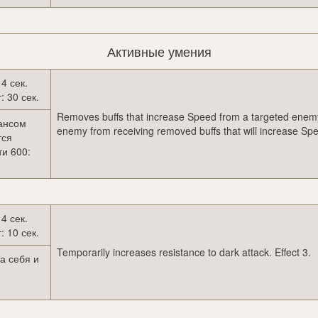
Активные умения
 4 сек.
: 30 сек.
Removes buffs that increase Speed from a targeted enem
шансом
enemy from receiving removed buffs that will increase Sp
тся
ти 600:
 4 сек.
: 10 сек.
Temporarily increases resistance to dark attack. Effect 3.
на себя и