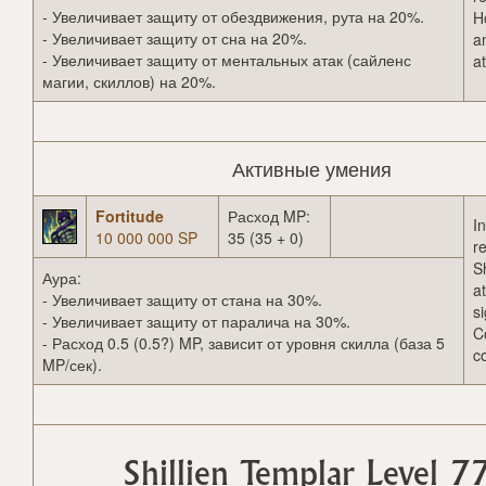
- Увеличивает защиту от обездвижения, рута на 20%.
H
- Увеличивает защиту от сна на 20%.
a
- Увеличивает защиту от ментальных атак (сайленс
a
магии, скиллов) на 20%.
Активные умения
Fortitude
Расход MP:
I
10 000 000 SP
35 (35 + 0)
r
S
Аура:
a
- Увеличивает защиту от стана на 30%.
si
- Увеличивает защиту от паралича на 30%.
C
- Расход 0.5 (0.5?) MP, зависит от уровня скилла (база 5
c
MP/сек).
Shillien Templar Level 7