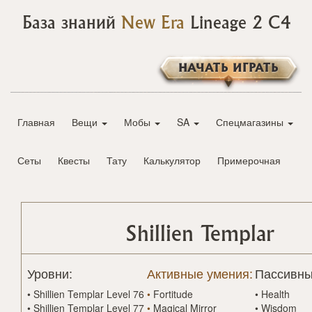
База знаний
New Era
Lineage 2 C4
НАЧАТЬ ИГРАТЬ
Главная
Вещи
Мобы
SA
Спецмагазины
Сеты
Квесты
Тату
Калькулятор
Примерочная
Shillien Templar
Уровни:
Активные умения:
Пассивны
•
Shillien Templar Level 76
•
Fortitude
•
Health
•
Shillien Templar Level 77
•
Magical Mirror
•
Wisdom