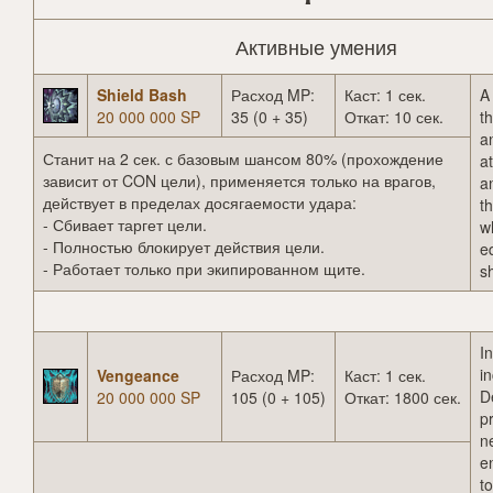
Активные умения
Shield Bash
Расход MP:
Каст: 1 сек.
A
20 000 000 SP
35 (0 + 35)
Откат: 10 сек.
th
a
Станит на 2 сек. с базовым шансом 80% (прохождение
a
зависит от CON цели), применяется только на врагов,
a
действует в пределах досягаемости удара:
t
- Сбивает таргет цели.
w
- Полностью блокирует действия цели.
e
- Работает только при экипированном щите.
sh
In
i
Vengeance
Расход MP:
Каст: 1 сек.
D
20 000 000 SP
105 (0 + 105)
Откат: 1800 сек.
p
n
e
to