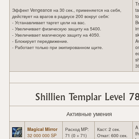
T
Эффект Vengeance на 30 сек., применяется на себя,
ta
действует на врагов в радиусе 200 вокруг себя:
to
- Устанавливает таргет цели на вас.
B
- Увеличивает физическую защиту на 5400.
i
- Увеличивает магическую защиту на 4050.
sk
- Блокирует передвижение.
A
- Работает только при экипированном щите.
o
e
s
3
Shillien Templar Level 7
Активные умения
A
Magical Mirror
Расход MP:
Каст: 2 сек.
th
32 000 000 SP
71 (0 + 71)
Откат: 600 сек.