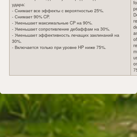
fo
удара:
p
- Снимает все эффекты с вероятностью 25%.
D
- Снимает 90% CP.
r
- Уменьшает максимальные CP на 90%.
d
- Уменьшает сопротивление дебаффам на 30%.
a
- Уменьшает эффективность лечащих заклинаний на
o
30%.
r
- Включается только при уровне HP ниже 75%.
m
u
o
7