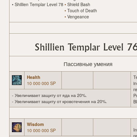
•
Shillien Templar Level 78
•
Shield Bash
•
Touch of Death
•
Vengeance
Shillien Templar Level 7
Пассивные умения
Health
T
10 000 000 SP
i
r
- Увеличивает защиту от яда на 20%.
P
- Увеличивает защиту от кровотечения на 20%.
B
Wisdom
I
10 000 000 SP
r