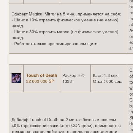
b
b
r
Эффект Magical Mirror на 5 мин., применяется на себя:
ma
- Шанс в 10% отразить физическое умение (не магию)
a
назад.
A
- Шанс в 30% отразить магию (не физическое умение)
o
назад.
e
- Работает только при экипированном щите.
sh
C
Touch of Death
Расход HP:
Каст: 1.8 сек.
o
32 000 000 SP
1338
Откат: 600 сек.
t
wh
o
C
b
t
Si
Дебафф Touch of Death на 2 мин. с базовым шансом
d
40% (прохождение зависит от CON цели), применяется
m
только на врагов, действует в пределах досягаемости