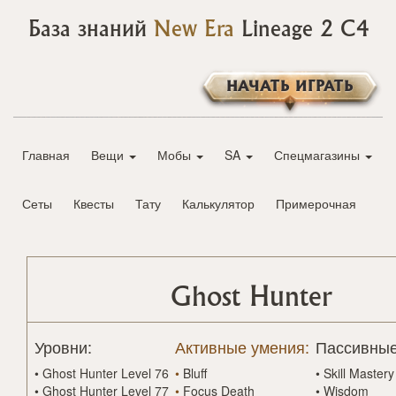
База знаний
New Era
Lineage 2 C4
НАЧАТЬ ИГРАТЬ
Главная
Вещи
Мобы
SA
Спецмагазины
Сеты
Квесты
Тату
Калькулятор
Примерочная
Ghost Hunter
Уровни:
Активные умения:
Пассивные
•
Ghost Hunter Level 76
•
Bluff
•
Skill Mastery
•
Ghost Hunter Level 77
•
Focus Death
•
Wisdom