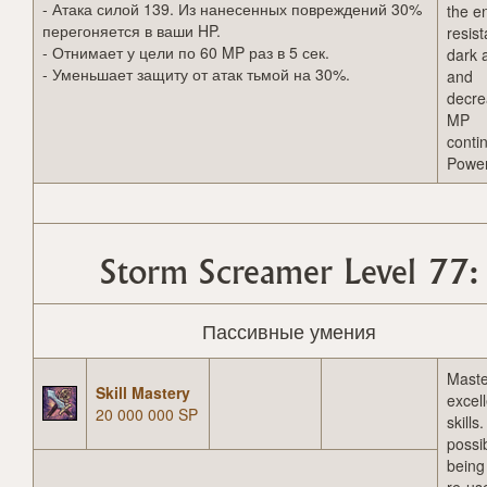
- Атака силой 139. Из нанесенных повреждений 30%
the e
перегоняется в ваши HP.
resis
- Отнимает у цели по 60 MP раз в 5 сек.
dark 
- Уменьшает защиту от атак тьмой на 30%.
and
decre
MP
conti
Power
Storm Screamer Level 77:
Пассивные умения
Maste
Skill Mastery
excel
20 000 000 SP
skills
possib
being