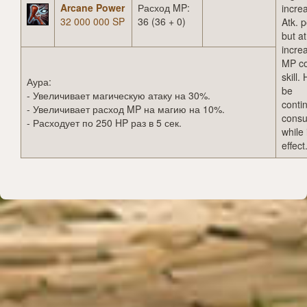
Arcane Power
Расход MP:
incre
32 000 000 SP
36 (36 + 0)
Atk. 
but a
incre
MP co
skill. 
Аура:
be
- Увеличивает магическую атаку на 30%.
conti
- Увеличивает расход MP на магию на 10%.
cons
- Расходует по 250 HP раз в 5 сек.
while 
effect