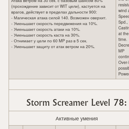
Атака ветром на 30 сек. с базовым шансом 80%
resis
(прохождение зависит от WIT цели), кастуется на
wind 
врагов, действует в пределах дальности 900:
Speed
- Магическая атака силой 140. Возможен оверхит.
Spd.,
- Уменьшает скорость передвижения на 10%.
Casti
- Уменьшает скорость атаки на 10%.
at th
- Уменьшает скорость каста на 30%.
time.
- Отнимает у цели по 60 MP раз в 5 сек.
Decr
- Уменьшает защиту от атак ветром на 20%.
MP
conti
Over-h
possi
Power
Storm Screamer Level 78:
Активные умения