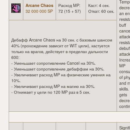
Tempo
Arcane Chaos
Расход MP:
Каст: 4 сек.
decre
32 000 000 SP
72 (15 + 57)
Откат: 60 сек.
an en
resis
buff
cance
attac
Дебафф Arcane Chaos на 30 сек. с базовым шансом
resis
40% (прохождение зависит от WIT цели), кастуется
debuf
только на врагов, действует в пределах дальности
attack
600:
Incre
- Уменьшает сопротивление Cancel на 30%.
MP
- Уменьшает сопротивление дебаффам на 30%.
consu
- Увеличивает расход MP на физические умения на
of phy
10%.
and m
- Увеличивает расход MP на магию на 30%.
skills
- Отнимает у цели по 120 MP раз в 5 сек.
gets
decr
conti
Signif