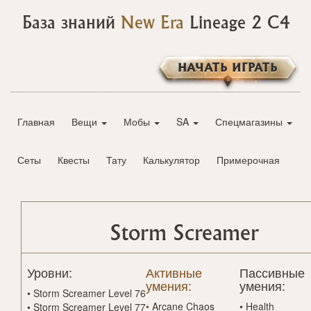
База знаний
New Era
Lineage 2 C4
НАЧАТЬ ИГРАТЬ
Главная
Вещи
Мобы
SA
Спецмагазины
Сеты
Квесты
Тату
Калькулятор
Примерочная
Storm Screamer
Уровни:
Активные
Пассивные
умения:
умения:
•
Storm Screamer Level 76
•
Arcane Chaos
•
Health
•
Storm Screamer Level 77