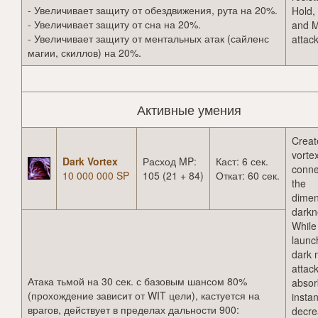
- Увеличивает защиту от обездвижения, рута на 20%.
Hold,
- Увеличивает защиту от сна на 20%.
and M
- Увеличивает защиту от ментальных атак (сайленс
attack
магии, скиллов) на 20%.
Активные умения
Creat
vortex
Dark Vortex
Расход MP:
Каст: 6 сек.
conne
10 000 000 SP
105 (21 + 84)
Откат: 60 сек.
the
dimen
darkn
While
launc
dark 
attack
Атака тьмой на 30 сек. с базовым шансом 80%
absor
(прохождение зависит от WIT цели), кастуется на
instan
врагов, действует в пределах дальности 900:
decre