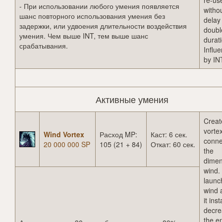
re-use
- При использовании любого умения появляется
witho
шанс повторного использования умения без
delay
задержки, или удвоения длительности воздействия
doubl
умения. Чем выше INT, тем выше шанс
durat
срабатывания.
Influ
by IN
Активные умения
Creat
vortex
Wind Vortex
Расход MP:
Каст: 6 сек.
conne
20 000 000 SP
105 (21 + 84)
Откат: 60 сек.
the
dimen
wind.
launc
wind 
it inst
decre
the e