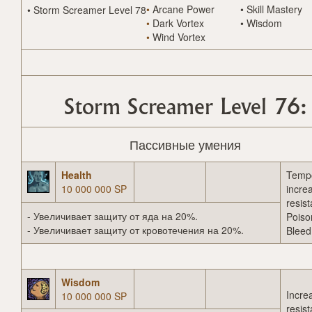
•
Arcane Power
•
Skill Mastery
•
Storm Screamer Level 78
•
Dark Vortex
•
Wisdom
•
Wind Vortex
Storm Screamer Level 76:
Пассивные умения
Health
Tempo
10 000 000 SP
incre
resis
- Увеличивает защиту от яда на 20%.
Poiso
- Увеличивает защиту от кровотечения на 20%.
Bleed
Wisdom
Incre
10 000 000 SP
resis