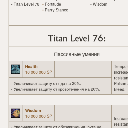
•
Titan Level 78
•
Fortitude
•
Wisdom
•
Parry Stance
Titan Level 76:
Пассивные умения
Health
Tempora
10 000 000 SP
increas
resista
- Увеличивает защиту от яда на 20%.
Poison
- Увеличивает защиту от кровотечения на 20%.
Bleed.
Wisdom
10 000 000 SP
Increas
resista
- Увеличивает защиту от обездвижения, рута на