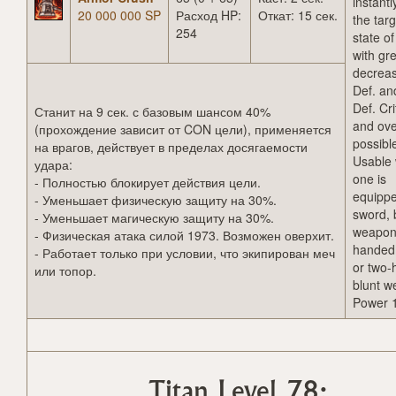
instantl
20 000 000 SP
Расход HP:
Откат: 15 сек.
the targ
254
state o
with gre
decreas
Def. an
Def. Cri
Станит на 9 сек. с базовым шансом 40%
and ove
(прохождение зависит от CON цели), применяется
possibl
на врагов, действует в пределах досягаемости
Usable
удара:
one is
- Полностью блокирует действия цели.
equippe
- Уменьшает физическую защиту на 30%.
sword, 
- Уменьшает магическую защиту на 30%.
weapon
- Физическая атака силой 1973. Возможен оверхит.
handed
- Работает только при условии, что экипирован меч
or two
или топор.
blunt w
Power 
Titan Level 78: