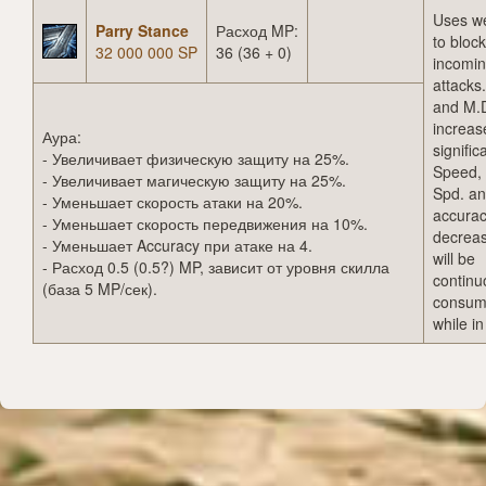
Uses w
Parry Stance
Расход MP:
to block
32 000 000 SP
36 (36 + 0)
incomi
attacks.
and M.
increas
Аура:
significa
- Увеличивает физическую защиту на 25%.
Speed, 
- Увеличивает магическую защиту на 25%.
Spd. a
- Уменьшает скорость атаки на 20%.
accurac
- Уменьшает скорость передвижения на 10%.
decrea
- Уменьшает Accuracy при атаке на 4.
will be
- Расход 0.5 (0.5?) MP, зависит от уровня скилла
continu
(база 5 MP/сек).
consu
while in