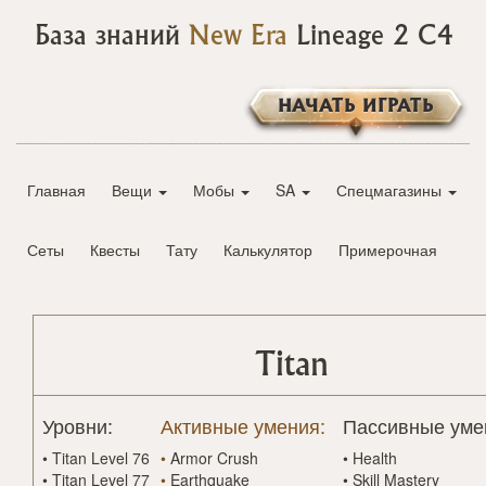
База знаний
New Era
Lineage 2 C4
НАЧАТЬ ИГРАТЬ
Главная
Вещи
Мобы
SA
Спецмагазины
Сеты
Квесты
Тату
Калькулятор
Примерочная
Titan
Уровни:
Активные умения:
Пассивные уме
•
Titan Level 76
•
Armor Crush
•
Health
•
Titan Level 77
•
Earthquake
•
Skill Mastery