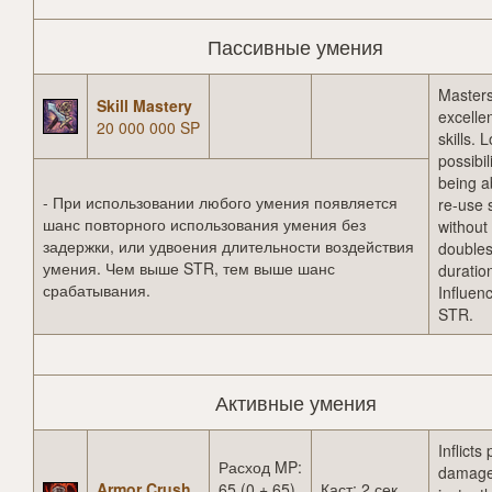
Пассивные умения
Master
Skill Mastery
excelle
20 000 000 SP
skills. 
possibil
being a
- При использовании любого умения появляется
re-use s
шанс повторного использования умения без
without
задержки, или удвоения длительности воздействия
doubles
умения. Чем выше STR, тем выше шанс
duratio
срабатывания.
Influen
STR.
Активные умения
Inflicts
Расход MP:
damage
Armor Crush
65 (0 + 65)
Каст: 2 сек.