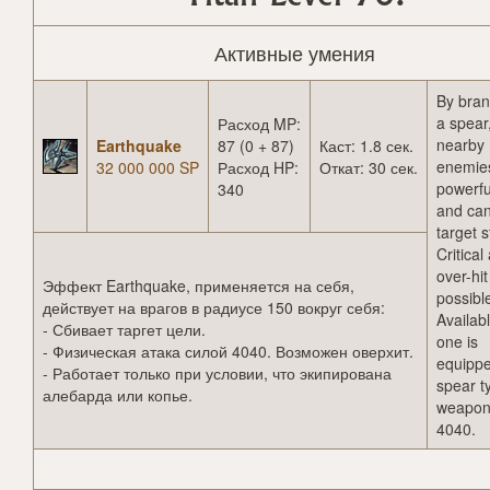
Активные умения
By bran
a spear,
Расход MP:
nearby
Earthquake
87 (0 + 87)
Каст: 1.8 сек.
enemies
32 000 000 SP
Расход HP:
Откат: 30 сек.
powerfu
340
and can
target s
Critical
over-hit
Эффект Earthquake, применяется на себя,
possibl
действует на врагов в радиусе 150 вокруг себя:
Availab
- Сбивает таргет цели.
one is
- Физическая атака силой 4040. Возможен оверхит.
equippe
- Работает только при условии, что экипирована
spear t
алебарда или копье.
weapon
4040.