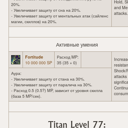
Hold, S
20%.
and Me
- Увеличивает защиту от сна на 20%.
attacks.
- Увеличивает защиту от ментальных атак (сайленс
магии, скиллов) на 20%.
Активные умения
Fortitude
Расход MP:
Increas
10 000 000 SP
35 (35 + 0)
resista
Shock/P
Аура:
attacks
- Увеличивает защиту от стана на 30%.
significa
- Увеличивает защиту от паралича на 30%.
Continu
- Расход 0.5 (0.5?) MP, зависит от уровня скилла
consum
(база 5 MP/сек).
Titan Level 77: