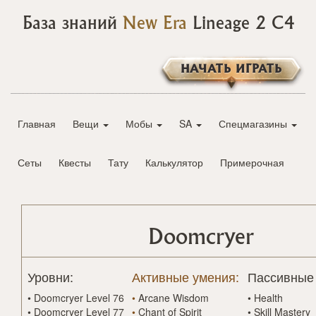
База знаний
New Era
Lineage 2 C4
НАЧАТЬ ИГРАТЬ
Главная
Вещи
Мобы
SA
Спецмагазины
Сеты
Квесты
Тату
Калькулятор
Примерочная
Doomcryer
Уровни:
Активные умения:
Пассивные
•
Doomcryer Level 76
•
Arcane Wisdom
•
Health
•
Doomcryer Level 77
•
Chant of Spirit
•
Skill Mastery