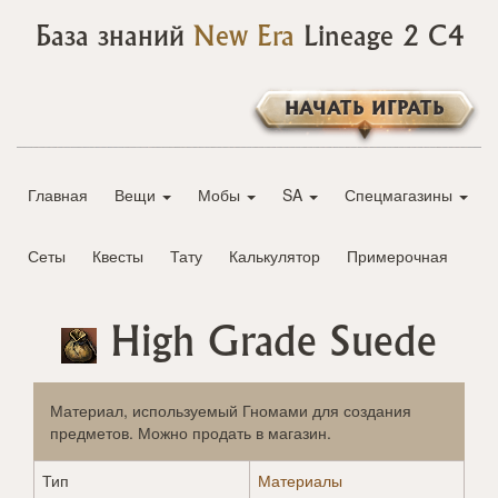
База знаний
New Era
Lineage 2 C4
НАЧАТЬ ИГРАТЬ
Главная
Вещи
Мобы
SA
Спецмагазины
Сеты
Квесты
Тату
Калькулятор
Примерочная
High Grade Suede
Материал, используемый Гномами для создания
предметов. Можно продать в магазин.
Тип
Материалы