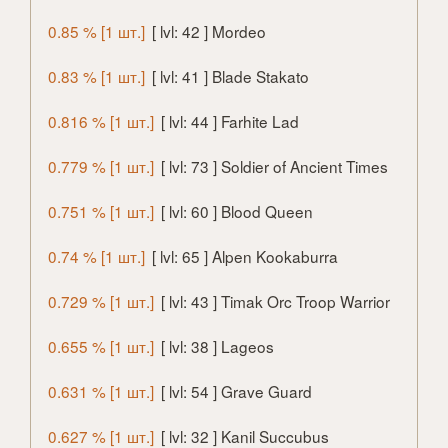
0.85 % [1 шт.]
[ lvl: 42 ] Mordeo
0.83 % [1 шт.]
[ lvl: 41 ] Blade Stakato
0.816 % [1 шт.]
[ lvl: 44 ] Farhite Lad
0.779 % [1 шт.]
[ lvl: 73 ] Soldier of Ancient Times
0.751 % [1 шт.]
[ lvl: 60 ] Blood Queen
0.74 % [1 шт.]
[ lvl: 65 ] Alpen Kookaburra
0.729 % [1 шт.]
[ lvl: 43 ] Timak Orc Troop Warrior
0.655 % [1 шт.]
[ lvl: 38 ] Lageos
0.631 % [1 шт.]
[ lvl: 54 ] Grave Guard
0.627 % [1 шт.]
[ lvl: 32 ] Kanil Succubus