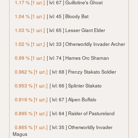
1.17 % [1 шт.]
[ lvl: 67 ] Guillotine's Ghost
1.04 % [1 шт.]
[ lvl: 45 ] Bloody Bat
1.03 % [1 шт.]
[ lvl: 65 ] Lesser Giant Elder
1.02 % [1 шт.]
[ lvl: 33 ] Otherworldly Invader Archer
0.99 % [1 шт.]
[ lvl: 74 ] Hames Orc Shaman
0.962 % [1 шт.]
[ lvl: 68 ] Frenzy Stakato Soldier
0.953 % [1 шт.]
[ lvl: 66 ] Splinter Stakato
0.919 % [1 шт.]
[ lvl: 67 ] Alpen Buffalo
0.895 % [1 шт.]
[ lvl: 64 ] Raider of Pastureland
0.865 % [1 шт.]
[ lvl: 35 ] Otherworldly Invader
Magus