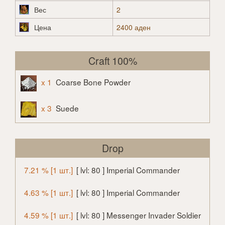
Вес
2
Цена
2400 аден
Craft 100%
x 1
Coarse Bone Powder
x 3
Suede
Drop
7.21 % [1 шт.]
[ lvl: 80 ] Imperial Commander
4.63 % [1 шт.]
[ lvl: 80 ] Imperial Commander
4.59 % [1 шт.]
[ lvl: 80 ] Messenger Invader Soldier