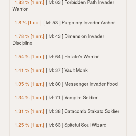
1.83 % [1 шт.]
[ lvl: 63 ] Forbidden Path Invader
Warrior
1.8 % [1 шт.]
[ lvl: 53 ] Purgatory Invader Archer
1.78 % [1 шт.]
[ lvl: 43 ] Dimension Invader
Discipline
1.54 % [1 шт.]
[ lvl: 64 ] Hallate's Warrior
1.41 % [1 шт.]
[ lvl: 37 ] Vault Monk
1.35 % [1 шт.]
[ lvl: 80 ] Messenger Invader Food
1.34 % [1 шт.]
[ lvl: 71 ] Vampire Soldier
1.31 % [1 шт.]
[ lvl: 38 ] Catacomb Stakato Soldier
1.25 % [1 шт.]
[ lvl: 63 ] Spiteful Soul Wizard