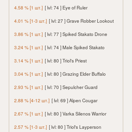
4.58 % [1 шт.]
[ lvl: 74 ] Eye of Ruler
4.01 % [1-3 шт.]
[ lvl: 27 ] Grave Robber Lookout
3.86 % [1 шт.]
[ lvl: 77 ] Spiked Stakato Drone
3.24 % [1 шт.]
[ lvl: 74 ] Male Spiked Stakato
3.14 % [1 шт.]
[ lvl: 80 ] Triol's Priest
3.04 % [1 шт.]
[ lvl: 80 ] Grazing Elder Buffalo
2.93 % [1 шт.]
[ lvl: 70 ] Sepulcher Guard
2.88 % [4-12 шт.]
[ lvl: 69 ] Alpen Cougar
2.67 % [1 шт.]
[ lvl: 80 ] Varka Silenos Warrior
2.57 % [1-3 шт.]
[ lvl: 80 ] Triol's Layperson