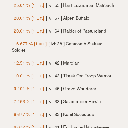
25.01 % [1 шт.]
[ lvl: 55 ] Harit Lizardman Matriarch
20.01 % [1 шт.]
[ lvl: 67 ] Alpen Buffalo
20.01 % [1 шт.]
[ lvl: 64 ] Raider of Pastureland
16.677 % [1 шт.]
[ lvl: 38 ] Catacomb Stakato
Soldier
12.51 % [1 шт.]
[ lvl: 42 ] Mardian
10.01 % [1 шт.]
[ lvl: 43 ] Timak Orc Troop Warrior
9.101 % [1 шт.]
[ lvl: 45 ] Grave Wanderer
7.153 % [1 шт.]
[ lvl: 33 ] Salamander Rowin
6.677 % [1 шт.]
[ lvl: 32 ] Kanil Succubus
6.677 % [1 шт.]
[ lvl: 41 ] Enchanted Monstereye