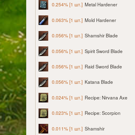
0.254% [1 шт.]
Metal Hardener
0.063% [1 шт.]
Mold Hardener
0.056% [1 шт.]
Shamshir Blade
0.056% [1 шт.]
Spirit Sword Blade
0.056% [1 шт.]
Raid Sword Blade
0.056% [1 шт.]
Katana Blade
0.024% [1 шт.]
Recipe: Nirvana Axe
0.023% [1 шт.]
Recipe: Scorpion
0.011% [1 шт.]
Shamshir