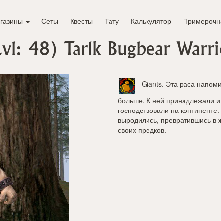
газины
Сеты
Квесты
Тату
Калькулятор
Примерочн
Lvl: 48)
Tarlk Bugbear Warri
Giants
. Эта раса напом
больше. К ней принадлежали и 
господствовали на континенте
выродились, превратившись в
своих предков.