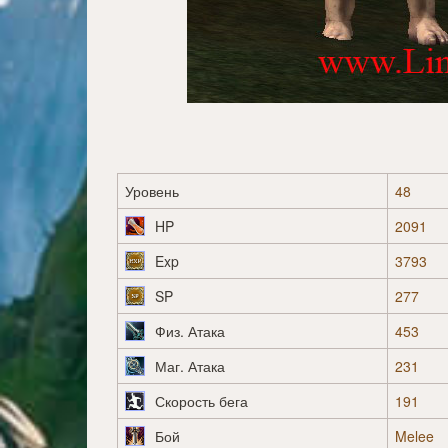
Уровень
48
HP
2091
Exp
3793
SP
277
Физ. Атака
453
Маг. Атака
231
Скорость бега
191
Бой
Melee