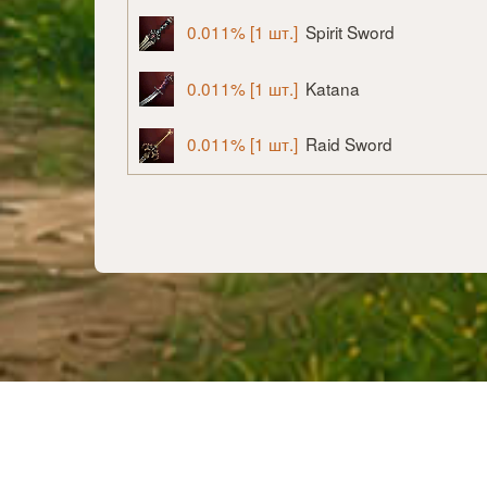
0.011% [1 шт.]
Spirit Sword
0.011% [1 шт.]
Katana
0.011% [1 шт.]
Raid Sword