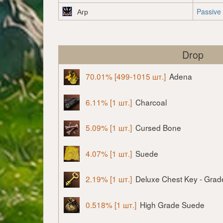
Агр
Passive
Drop
70.01% [499-1015 шт.]
Adena
6.11% [1 шт.]
Charcoal
5.09% [1 шт.]
Cursed Bone
4.07% [1 шт.]
Suede
2.19% [1 шт.]
Deluxe Chest Key - Grad
0.518% [1 шт.]
High Grade Suede