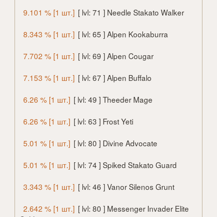
9.101 % [1 шт.]
[ lvl: 71 ] Needle Stakato Walker
8.343 % [1 шт.]
[ lvl: 65 ] Alpen Kookaburra
7.702 % [1 шт.]
[ lvl: 69 ] Alpen Cougar
7.153 % [1 шт.]
[ lvl: 67 ] Alpen Buffalo
6.26 % [1 шт.]
[ lvl: 49 ] Theeder Mage
6.26 % [1 шт.]
[ lvl: 63 ] Frost Yeti
5.01 % [1 шт.]
[ lvl: 80 ] Divine Advocate
5.01 % [1 шт.]
[ lvl: 74 ] Spiked Stakato Guard
3.343 % [1 шт.]
[ lvl: 46 ] Vanor Silenos Grunt
2.642 % [1 шт.]
[ lvl: 80 ] Messenger Invader Elite