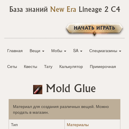
База знаний
New Era
Lineage 2 C4
НАЧАТЬ ИГРАТЬ
Главная
Вещи
Мобы
SA
Спецмагазины
Сеты
Квесты
Тату
Калькулятор
Примерочная
Mold Glue
Материал для создания различных вещей. Можно
продать в магазин.
Тип
Материалы