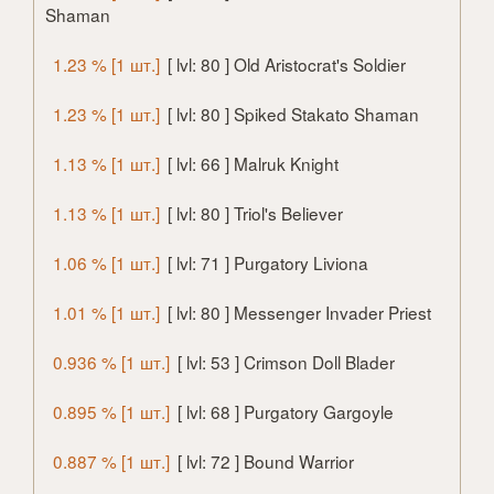
Shaman
1.23 % [1 шт.]
[ lvl: 80 ] Old Aristocrat's Soldier
1.23 % [1 шт.]
[ lvl: 80 ] Spiked Stakato Shaman
1.13 % [1 шт.]
[ lvl: 66 ] Malruk Knight
1.13 % [1 шт.]
[ lvl: 80 ] Triol's Believer
1.06 % [1 шт.]
[ lvl: 71 ] Purgatory Liviona
1.01 % [1 шт.]
[ lvl: 80 ] Messenger Invader Priest
0.936 % [1 шт.]
[ lvl: 53 ] Crimson Doll Blader
0.895 % [1 шт.]
[ lvl: 68 ] Purgatory Gargoyle
0.887 % [1 шт.]
[ lvl: 72 ] Bound Warrior