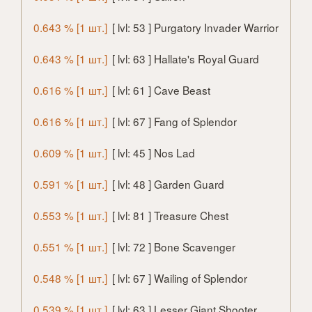
0.643 % [1 шт.]
[ lvl: 53 ] Purgatory Invader Warrior
0.643 % [1 шт.]
[ lvl: 63 ] Hallate's Royal Guard
0.616 % [1 шт.]
[ lvl: 61 ] Cave Beast
0.616 % [1 шт.]
[ lvl: 67 ] Fang of Splendor
0.609 % [1 шт.]
[ lvl: 45 ] Nos Lad
0.591 % [1 шт.]
[ lvl: 48 ] Garden Guard
0.553 % [1 шт.]
[ lvl: 81 ] Treasure Chest
0.551 % [1 шт.]
[ lvl: 72 ] Bone Scavenger
0.548 % [1 шт.]
[ lvl: 67 ] Wailing of Splendor
0.539 % [1 шт.]
[ lvl: 63 ] Lesser Giant Shooter