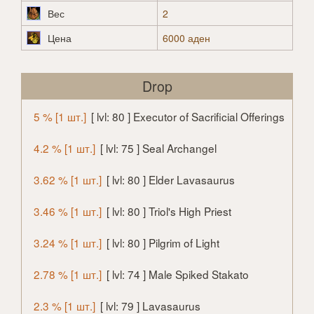
Вес
2
Цена
6000 аден
Drop
5 % [1 шт.]
[ lvl: 80 ] Executor of Sacrificial Offerings
4.2 % [1 шт.]
[ lvl: 75 ] Seal Archangel
3.62 % [1 шт.]
[ lvl: 80 ] Elder Lavasaurus
3.46 % [1 шт.]
[ lvl: 80 ] Triol's High Priest
3.24 % [1 шт.]
[ lvl: 80 ] Pilgrim of Light
2.78 % [1 шт.]
[ lvl: 74 ] Male Spiked Stakato
2.3 % [1 шт.]
[ lvl: 79 ] Lavasaurus