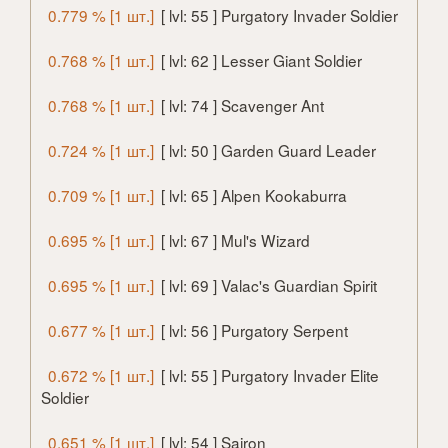
0.779 % [1 шт.]
[ lvl: 55 ] Purgatory Invader Soldier
0.768 % [1 шт.]
[ lvl: 62 ] Lesser Giant Soldier
0.768 % [1 шт.]
[ lvl: 74 ] Scavenger Ant
0.724 % [1 шт.]
[ lvl: 50 ] Garden Guard Leader
0.709 % [1 шт.]
[ lvl: 65 ] Alpen Kookaburra
0.695 % [1 шт.]
[ lvl: 67 ] Mul's Wizard
0.695 % [1 шт.]
[ lvl: 69 ] Valac's Guardian Spirit
0.677 % [1 шт.]
[ lvl: 56 ] Purgatory Serpent
0.672 % [1 шт.]
[ lvl: 55 ] Purgatory Invader Elite
Soldier
0.651 % [1 шт.]
[ lvl: 54 ] Sairon