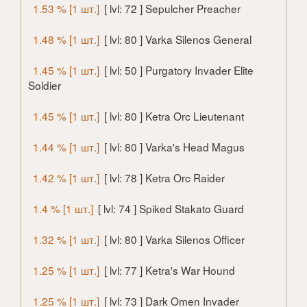
1.53 % [1 шт.]
[ lvl: 72 ] Sepulcher Preacher
1.48 % [1 шт.]
[ lvl: 80 ] Varka Silenos General
1.45 % [1 шт.]
[ lvl: 50 ] Purgatory Invader Elite
Soldier
1.45 % [1 шт.]
[ lvl: 80 ] Ketra Orc Lieutenant
1.44 % [1 шт.]
[ lvl: 80 ] Varka's Head Magus
1.42 % [1 шт.]
[ lvl: 78 ] Ketra Orc Raider
1.4 % [1 шт.]
[ lvl: 74 ] Spiked Stakato Guard
1.32 % [1 шт.]
[ lvl: 80 ] Varka Silenos Officer
1.25 % [1 шт.]
[ lvl: 77 ] Ketra's War Hound
1.25 % [1 шт.]
[ lvl: 73 ] Dark Omen Invader