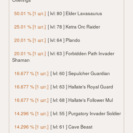
50.01 % [1 шт.]
[ lvl: 80 ] Elder Lavasaurus
25.01 % [1 шт.]
[ lvl: 78 ] Ketra Orc Raider
20.01 % [1 шт.]
[ lvl: 64 ] Plando
20.01 % [1 шт.]
[ lvl: 63 ] Forbidden Path Invader
Shaman
16.677 % [1 шт.]
[ lvl: 60 ] Sepulcher Guardian
16.677 % [1 шт.]
[ lvl: 63 ] Hallate's Royal Guard
16.677 % [1 шт.]
[ lvl: 68 ] Hallate's Follower Mul
14.296 % [1 шт.]
[ lvl: 55 ] Purgatory Invader Soldier
14.296 % [1 шт.]
[ lvl: 61 ] Cave Beast