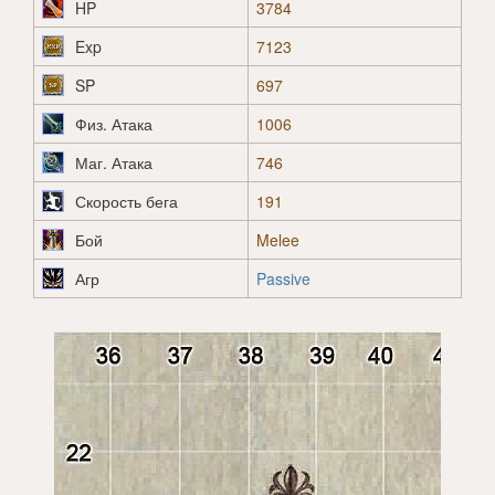
HP
3784
Exp
7123
SP
697
Физ. Атака
1006
Маг. Атака
746
Скорость бега
191
Бой
Melee
Агр
Passive