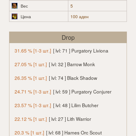
Вес
5
Цена
100 аден
Drop
31.65 % [1-3 шт.]
[ lvl: 71 ] Purgatory Liviona
27.05 % [1 шт.]
[ lvl: 32 ] Barrow Monk
26.35 % [1 шт.]
[ lvl: 74 ] Black Shadow
24.71 % [1-3 шт.]
[ lvl: 59 ] Purgatory Conjurer
23.57 % [1-3 шт.]
[ lvl: 48 ] Lilim Butcher
22.12 % [1 шт.]
[ lvl: 27 ] Lith Warrior
20.3 % [1 шт.]
[ lvl: 68 ] Hames Orc Scout