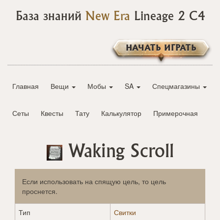
База знаний
New Era
Lineage 2 C4
НАЧАТЬ ИГРАТЬ
Главная
Вещи
Мобы
SA
Спецмагазины
Сеты
Квесты
Тату
Калькулятор
Примерочная
Waking Scroll
Если использовать на спящую цель, то цель
проснется.
Тип
Свитки