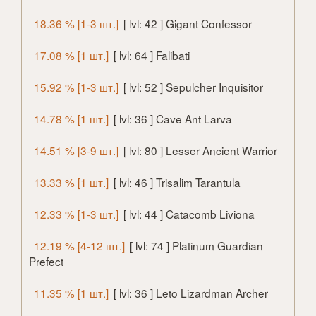
18.36 % [1-3 шт.]
[ lvl: 42 ] Gigant Confessor
17.08 % [1 шт.]
[ lvl: 64 ] Falibati
15.92 % [1-3 шт.]
[ lvl: 52 ] Sepulcher Inquisitor
14.78 % [1 шт.]
[ lvl: 36 ] Cave Ant Larva
14.51 % [3-9 шт.]
[ lvl: 80 ] Lesser Ancient Warrior
13.33 % [1 шт.]
[ lvl: 46 ] Trisalim Tarantula
12.33 % [1-3 шт.]
[ lvl: 44 ] Catacomb Liviona
12.19 % [4-12 шт.]
[ lvl: 74 ] Platinum Guardian
Prefect
11.35 % [1 шт.]
[ lvl: 36 ] Leto Lizardman Archer