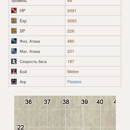
Уровень
48
HP
2091
Exp
3093
SP
226
Физ. Атака
480
Маг. Атака
231
Скорость бега
187
Бой
Melee
Агр
Passive