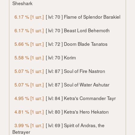
Sheshark
6.17 % [1 шт.]
[ lvl: 70 ] Flame of Splendor Barakiel
6.17 % [1 шт.]
[ lvl: 70 ] Beast Lord Behemoth
5.66 % [1 шт.]
[ lvl: 72 ] Doom Blade Tanatos
5.58 % [1 шт.]
[ lvl: 70 ] Korim
5.07 % [1 шт.]
[ lvl: 87 ] Soul of Fire Nastron
5.07 % [1 шт.]
[ lvl: 87 ] Soul of Water Ashutar
4.95 % [1 шт.]
[ lvl: 84 ] Ketra's Commander Tayr
4.81 % [1 шт.]
[ lvl: 80 ] Ketra's Hero Hekaton
3.99 % [1 шт.]
[ lvl: 69 ] Spirit of Andras, the
Betrayer