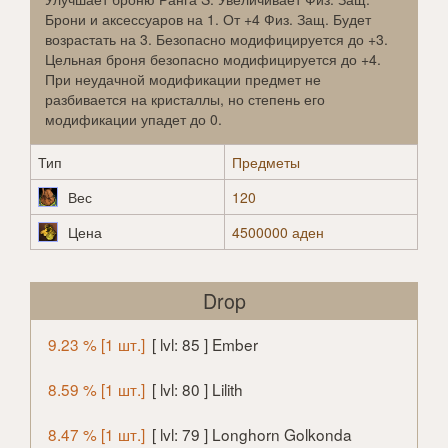
Брони и аксессуаров на 1. От +4 Физ. Защ. Будет
возрастать на 3. Безопасно модифицируется до +3.
Цельная броня безопасно модифицируется до +4.
При неудачной модификации предмет не
разбивается на кристаллы, но степень его
модификации упадет до 0.
Тип
Предметы
Вес
120
Цена
4500000 аден
Drop
9.23 % [1 шт.]
[ lvl: 85 ] Ember
8.59 % [1 шт.]
[ lvl: 80 ] Lilith
8.47 % [1 шт.]
[ lvl: 79 ] Longhorn Golkonda