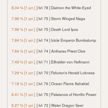
8.34 % [1 шт.]
[ lvl: 78 ] Daimon the White-Eyed
7.96 % [1 шт.]
[ lvl: 75 ] Storm Winged Naga
7.96 % [1 шт.]
[ lvl: 75 ] Death Lord Ipos
7.84 % [1 шт.]
[ lvl: 74 ] Icicle Emperor Bumbalump
7.84 % [1 шт.]
[ lvl: 74 ] Antharas Priest Cloe
7.49 % [1 шт.]
[ lvl: 71 ] Eilhalder von Hellmann
7.29 % [1 шт.]
[ lvl: 70 ] Fafurion's Herald Lokness
7.18 % [1 шт.]
[ lvl: 76 ] Ocean Flame Ashakiel
6.41 % [1 шт.]
[ lvl: 75 ] Palatanos of Horrific Power
6.27 % [1 шт.]
[ lvl: 72 ] Water Dragon Seer