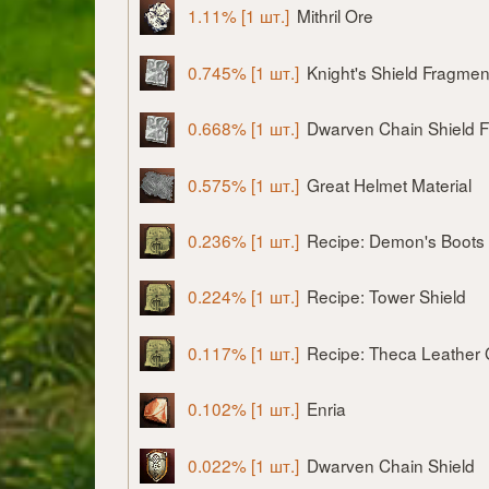
1.11% [1 шт.]
Mithril Ore
0.745% [1 шт.]
Knight's Shield Fragmen
0.668% [1 шт.]
Dwarven Chain Shield 
0.575% [1 шт.]
Great Helmet Material
0.236% [1 шт.]
Recipe: Demon's Boots
0.224% [1 шт.]
Recipe: Tower Shield
0.117% [1 шт.]
Recipe: Theca Leather 
0.102% [1 шт.]
Enria
0.022% [1 шт.]
Dwarven Chain Shield