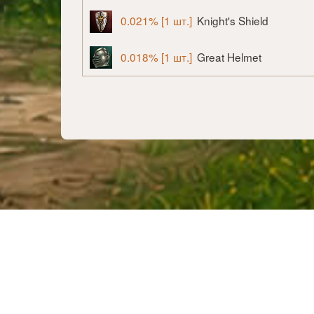
0.021% [1 шт.]
Knight's Shield
0.018% [1 шт.]
Great Helmet