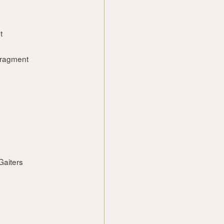
t
Fragment
Gaiters