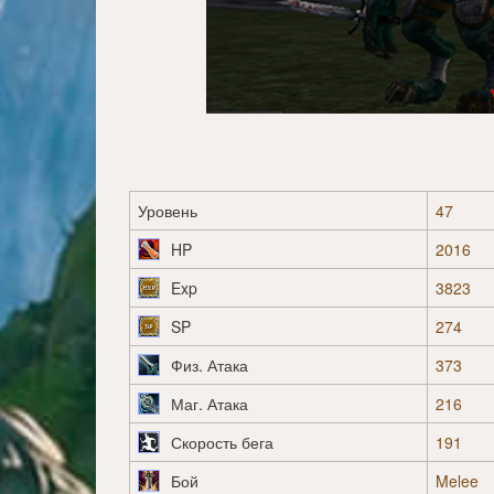
Уровень
47
HP
2016
Exp
3823
SP
274
Физ. Атака
373
Маг. Атака
216
Скорость бега
191
Бой
Melee