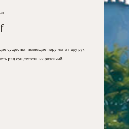
ая
f
ие существа, имеющие пару ног и пару рук.
меть ряд существенных различий.