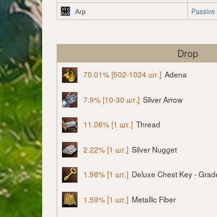
Агр
Passive
Drop
70.01% [502-1024 шт.]
Adena
7.9% [10-30 шт.]
Silver Arrow
11.06% [1 шт.]
Thread
2.22% [1 шт.]
Silver Nugget
1.98% [1 шт.]
Deluxe Chest Key - Grad
1.59% [1 шт.]
Metallic Fiber