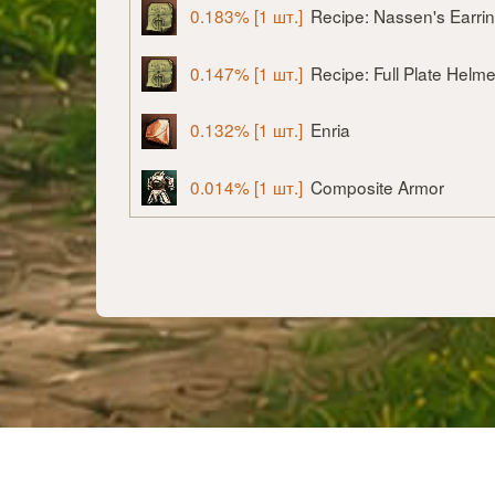
0.183% [1 шт.]
Recipe: Nassen's Earri
0.147% [1 шт.]
Recipe: Full Plate Helme
0.132% [1 шт.]
Enria
0.014% [1 шт.]
Composite Armor