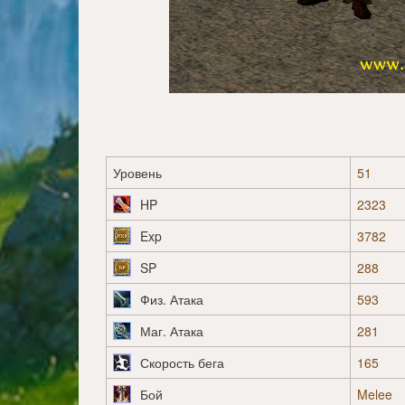
Уровень
51
HP
2323
Exp
3782
SP
288
Физ. Атака
593
Маг. Атака
281
Скорость бега
165
Бой
Melee