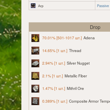
Агр
Passive
Drop
70.01% [501-1017 шт.]
Adena
14.65% [1 шт.]
Thread
2.94% [1 шт.]
Silver Nugget
2.1% [1 шт.]
Metallic Fiber
1.47% [1 шт.]
Mithril Ore
0.389% [1 шт.]
Composite Armor Temp