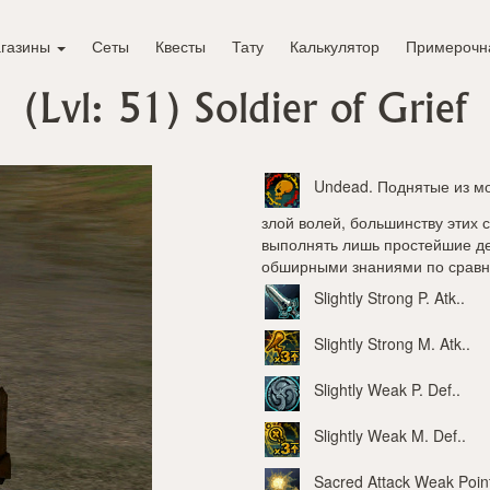
газины
Сеты
Квесты
Тату
Калькулятор
Примерочн
(Lvl: 51)
Soldier of Grief
Undead
. Поднятые из м
злой волей, большинству этих 
выполнять лишь простейшие де
обширными знаниями по сравн
Slightly Strong P. Atk.
.
Slightly Strong M. Atk.
.
Slightly Weak P. Def.
.
Slightly Weak M. Def.
.
Sacred Attack Weak Poin