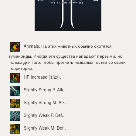
Animals
. На этих животных обычно охотятся
гуманоиды. Иногда эти существа нападают первыми, но
только для того, чтобы прогнать незваных гостей со своей
территории.
HP Increase (1/2x)
.
Slightly Strong P. Atk.
.
Slightly Strong M. Atk.
.
Slightly Weak P. Def.
.
Slightly Weak M. Def.
.