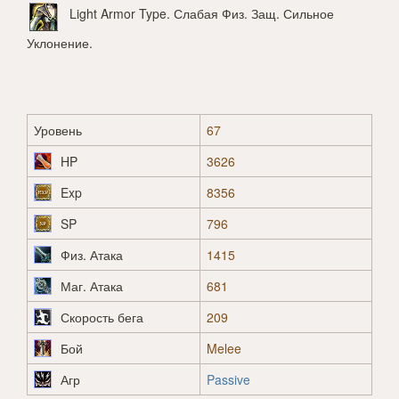
Light Armor Type
. Слабая Физ. Защ. Сильное
Уклонение.
Уровень
67
HP
3626
Exp
8356
SP
796
Физ. Атака
1415
Маг. Атака
681
Скорость бега
209
Бой
Melee
Агр
Passive