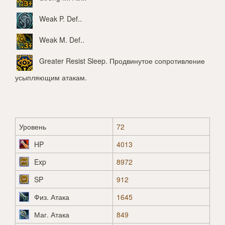
Weak P. Def.
.
Weak M. Def.
.
Greater Resist Sleep
. Продвинутое сопротивление
усыпляющим атакам.
Уровень
72
HP
4013
Exp
8972
SP
912
Физ. Атака
1645
Маг. Атака
849