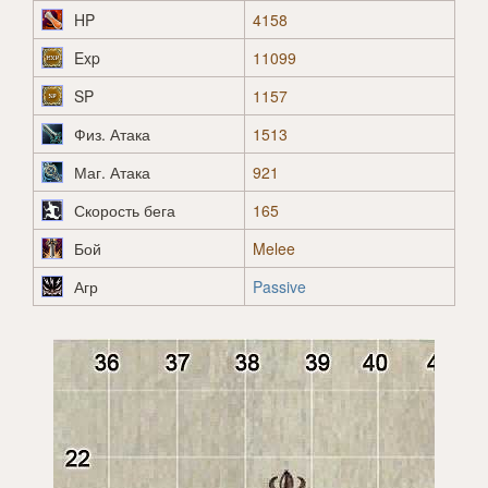
HP
4158
Exp
11099
SP
1157
Физ. Атака
1513
Маг. Атака
921
Скорость бега
165
Бой
Melee
Агр
Passive