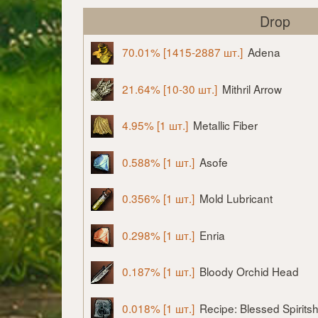
Drop
70.01% [1415-2887 шт.]
Adena
21.64% [10-30 шт.]
Mithril Arrow
4.95% [1 шт.]
Metallic Fiber
0.588% [1 шт.]
Asofe
0.356% [1 шт.]
Mold Lubricant
0.298% [1 шт.]
Enria
0.187% [1 шт.]
Bloody Orchid Head
0.018% [1 шт.]
Recipe: Blessed Spirits