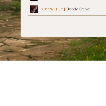
0.011% [1 шт.]
Bloody Orchid