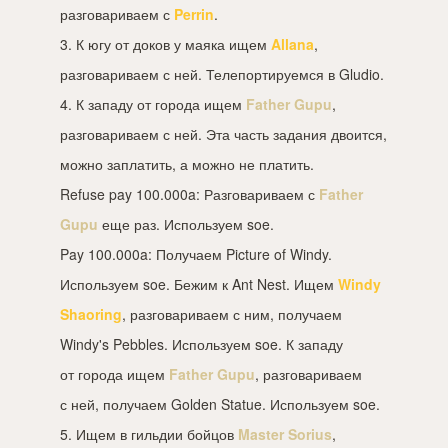
разговариваем с
Perrin
.
3. К югу от доков у маяка ищем
Allana
,
разговариваем с ней. Телепортируемся в Gludio.
4. К западу от города ищем
Father Gupu
,
разговариваем с ней. Эта часть задания двоится,
можно заплатить, а можно не платить.
Refuse pay 100.000a: Разговариваем с
Father
Gupu
еще раз. Используем soe.
Pay 100.000a: Получаем Picture of Windy.
Используем soe. Бежим к Ant Nest. Ищем
Windy
Shaoring
, разговариваем с ним, получаем
Windy's Pebbles. Используем soe. К западу
от города ищем
Father Gupu
, разговариваем
с ней, получаем Golden Statue. Используем soe.
5. Ищем в гильдии бойцов
Master Sorius
,