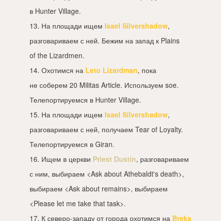
в Hunter Village.
13. На площади ищем
Isael Silvershadow
,
разговариваем с ней. Бежим на запад к Plains
of the Lizardmen.
14. Охотимся на
Leto Lizardman
, пока
не соберем 20 Militas Article. Используем soe.
Телепортируемся в Hunter Village.
15. На площади ищем
Isael Silvershadow
,
разговариваем с ней, получаем Tear of Loyalty.
Телепортируемся в Giran.
16. Ищем в церкви
Priest Dustin
, разговариваем
с ним, выбираем <Ask about Athebaldt's death>,
выбираем <Ask about remains>, выбираем
<Please let me take that task>.
17. К северо-западу от города охотимся на
Breka