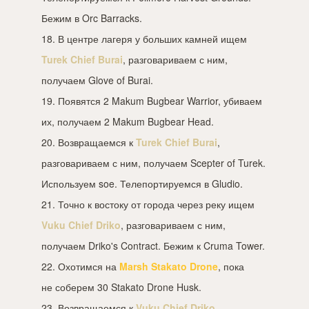
Бежим в Orc Barracks.
18. В центре лагеря у больших камней ищем
Turek Chief Burai
, разговариваем с ним,
получаем Glove of Burai.
19. Появятся 2 Makum Bugbear Warrior, убиваем
их, получаем 2 Makum Bugbear Head.
20. Возвращаемся к
Turek Chief Burai
,
разговариваем с ним, получаем Scepter of Turek.
Используем soe. Телепортируемся в Gludio.
21. Точно к востоку от города через реку ищем
Vuku Chief Driko
, разговариваем с ним,
получаем Driko's Contract. Бежим к Cruma Tower.
22. Охотимся на
Marsh Stakato Drone
, пока
не соберем 30 Stakato Drone Husk.
23. Возвращаемся к
Vuku Chief Driko
,