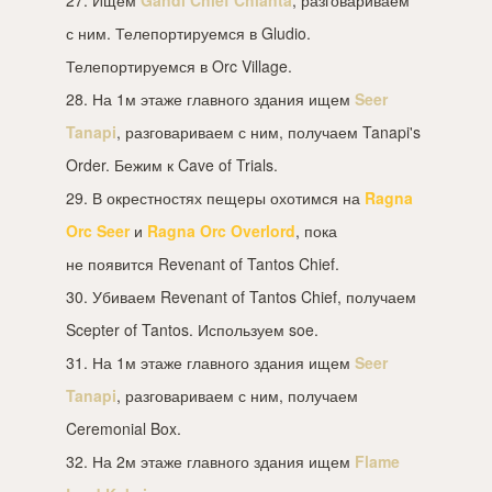
с ним. Телепортируемся в Gludio.
Телепортируемся в Orc Village.
28. На 1м этаже главного здания ищем
Seer
Tanapi
, разговариваем с ним, получаем Tanapi's
Order. Бежим к Cave of Trials.
29. В окрестностях пещеры охотимся на
Ragna
Orc Seer
и
Ragna Orc Overlord
, пока
не появится Revenant of Tantos Chief.
30. Убиваем Revenant of Tantos Chief, получаем
Scepter of Tantos. Используем soe.
31. На 1м этаже главного здания ищем
Seer
Tanapi
, разговариваем с ним, получаем
Ceremonial Box.
32. На 2м этаже главного здания ищем
Flame