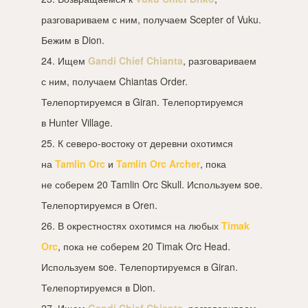
разговариваем с ним, получаем Scepter of Vuku.
Бежим в Dion.
24. Ищем
Gandi Chief Chianta
, разговариваем
с ним, получаем Chiantas Order.
Телепортируемся в Giran. Телепортируемся
в Hunter Village.
25. К северо-востоку от деревни охотимся
на
Tamlin Orc
и
Tamlin Orc Archer
, пока
не соберем 20 Tamlin Orc Skull. Используем soe.
Телепортируемся в Oren.
26. В окрестностях охотимся на любых
Timak
Orc
, пока не соберем 20 Timak Orc Head.
Используем soe. Телепортируемся в Giran.
Телепортируемся в Dion.
27. Ищем
Gandi Chief Chianta
, разговариваем