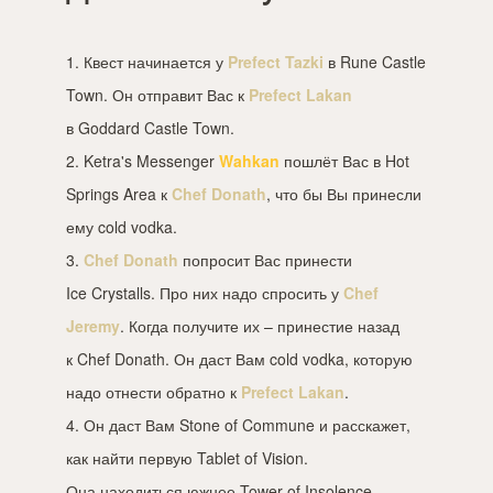
1. Квест начинается у
Prefect Tazki
в Rune Castle
Town. Он отправит Вас к
Prefect Lakan
в Goddard Castle Town.
2. Ketra's Messenger
Wahkan
пошлёт Вас в Hot
Springs Area к
Chef Donath
, что бы Вы принесли
ему cold vodka.
3.
Chef Donath
попросит Вас принести
Ice Crystalls. Про них надо спросить у
Chef
Jeremy
. Когда получите их – принестие назад
к Chef Donath. Он даст Вам cold vodka, которую
надо отнести обратно к
Prefect Lakan
.
4. Он даст Вам Stone of Commune и расскажет,
как найти первую Tablet of Vision.
Она находиться южнее Tower of Insolence