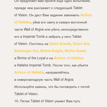
Он предложит вам пройти ещё одно испытание,
прежде чем расскажет о следующей Tablet
of Vision. Он даст Вам задание завоевать
Archon
of Halisha
, убив его свиту в северо-восточной
части Wall of Argos или убить непосредственно
его в Imperial Tomb и забрать у него Tablet
of Vision. Охоттесь на
Grave Scarab
,
Grave Ant
,
Scavenger Ant
,
Shrine Knight
,
Shrine Guard
в Shrine of the Loyal и на
Archon of Halisha
в Halisha Imperial Tomb. После того, как убьёте
Archon of Halisha
, направляйтесь
в северозападную часть Wall of Argos.
Используйте камень, что бы поговорить с пятой
Tablet of Vision.
10. Пятая Tablet of Vision укажет Вам путь